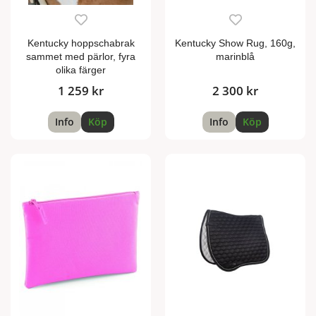
Kentucky hoppschabrak
Kentucky Show Rug, 160g,
sammet med pärlor, fyra
marinblå
olika färger
1 259 kr
2 300 kr
Info
Köp
Info
Köp