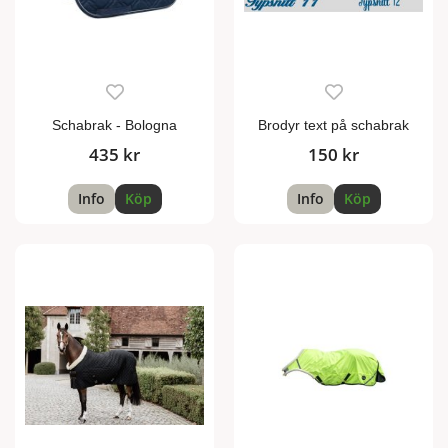
Schabrak - Bologna
Brodyr text på schabrak
435 kr
150 kr
Info
Köp
Info
Köp