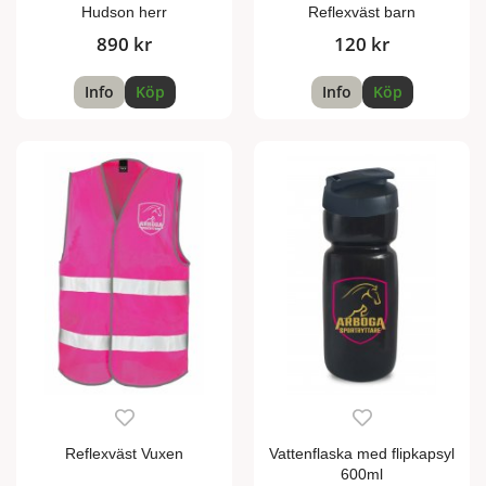
Hudson herr
Reflexväst barn
890 kr
120 kr
Info
Köp
Info
Köp
Reflexväst Vuxen
Vattenflaska med flipkapsyl
600ml