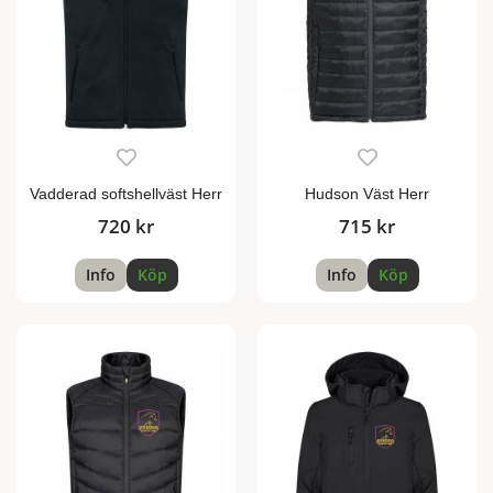
Vadderad softshellväst Herr
Hudson Väst Herr
720 kr
715 kr
Info
Köp
Info
Köp