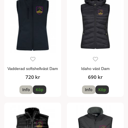
Vadderad softshellväst Dam
Idaho väst Dam
720 kr
690 kr
Info
Köp
Info
Köp