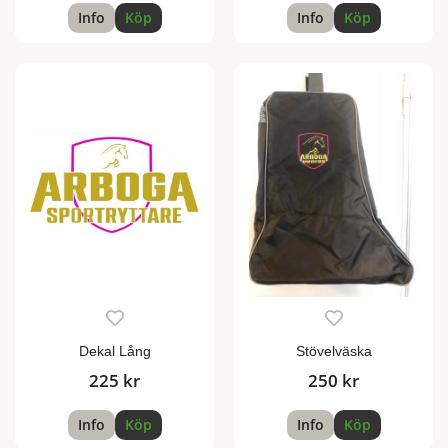
Info
Köp
Info
Köp
Dekal Lång
Stövelväska
225 kr
250 kr
Info
Köp
Info
Köp