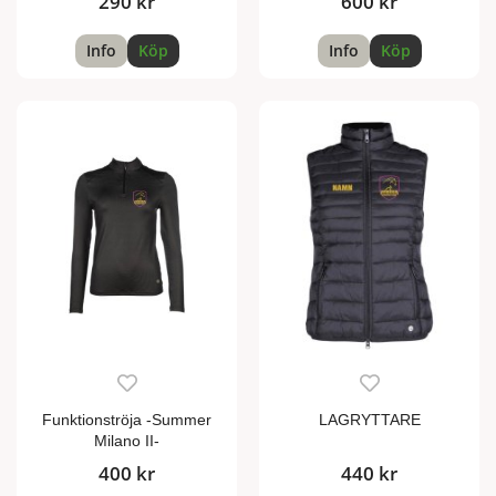
290 kr
600 kr
Info
Köp
Info
Köp
Funktionströja -Summer
LAGRYTTARE
Milano II-
400 kr
440 kr