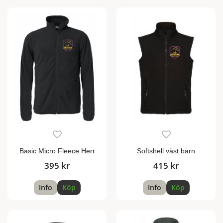
Basic Micro Fleece Herr
Softshell väst barn
395 kr
415 kr
Info
Köp
Info
Köp