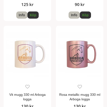
125 kr
90 kr
Info
Köp
Info
Köp
Vit mugg 330 ml Arboga
Rosa metallic mugg 330 ml
logga
Arboga logga
130 kr
130 kr