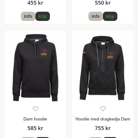
455 kr
550 kr
Info
Köp
Info
Köp
Dam hoodie
Hoodie med dragkedja Dam
585 kr
755 kr