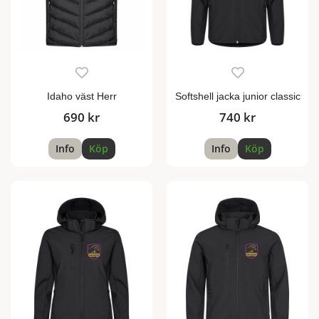
Idaho väst Herr
Softshell jacka junior classic
690 kr
740 kr
Info
Köp
Info
Köp