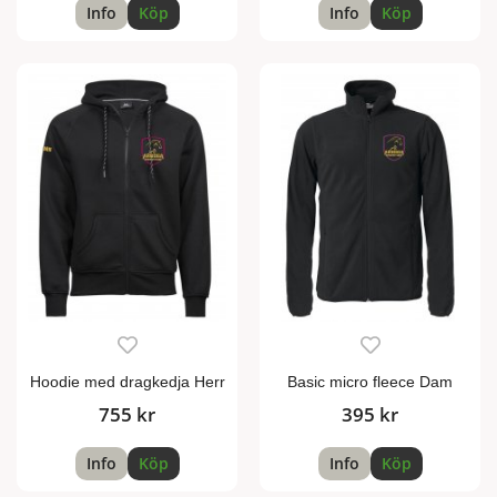
Info
Köp
Info
Köp
Hoodie med dragkedja Herr
Basic micro fleece Dam
755 kr
395 kr
Info
Köp
Info
Köp