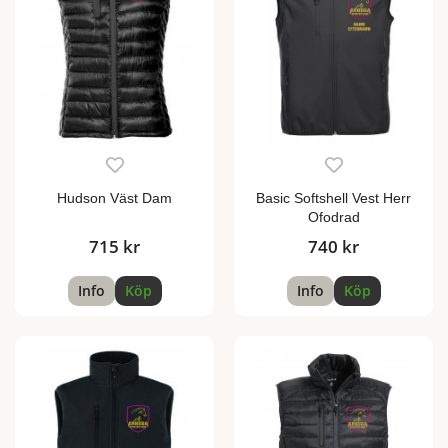
Hudson Väst Dam
Basic Softshell Vest Herr
Ofodrad
715 kr
740 kr
Info
Köp
Info
Köp