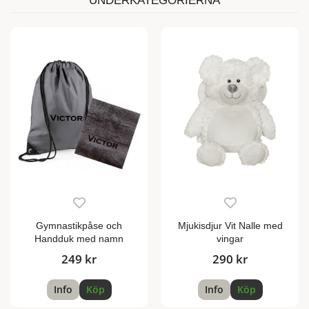
UNDERKATEGORIERNA
Gymnastikpåse och
Mjukisdjur Vit Nalle med
Handduk med namn
vingar
249 kr
290 kr
Info
Köp
Info
Köp