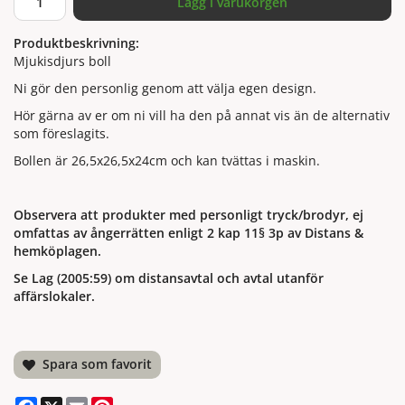
Lägg i varukorgen
Produktbeskrivning:
Mjukisdjurs boll
Ni gör den personlig genom att välja egen design.
Hör gärna av er om ni vill ha den på annat vis än de alternativ
som föreslagits.
Bollen är 26,5x26,5x24cm och kan tvättas i maskin.
Observera att produkter med personligt tryck/brodyr, ej
omfattas av ångerrätten enligt 2 kap 11§ 3p av Distans &
hemköplagen.
Se Lag (2005:59) om distansavtal och avtal utanför
affärslokaler.
Spara som favorit
Facebook
X
Email
Pinterest