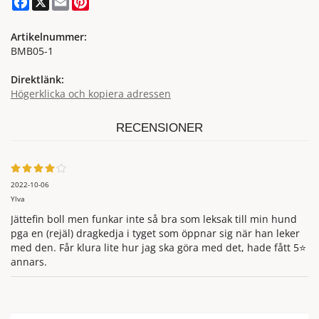
Artikelnummer:
BMB05-1
Direktlänk:
Högerklicka och kopiera adressen
RECENSIONER
2022-10-06
Ylva
Jättefin boll men funkar inte så bra som leksak till min hund
pga en (rejäl) dragkedja i tyget som öppnar sig när han leker
med den. Får klura lite hur jag ska göra med det, hade fått 5⭐️
annars.