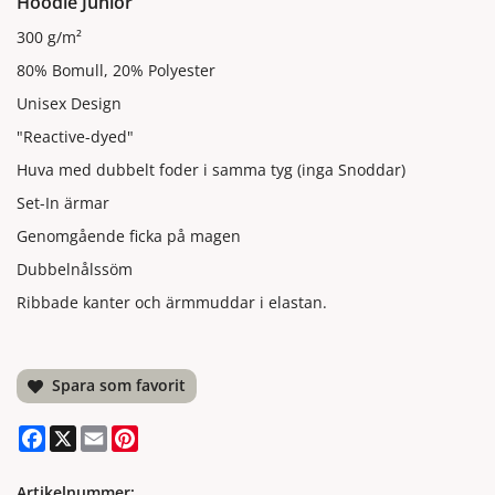
Hoodie Junior
300 g/m²
80% Bomull, 20% Polyester
Unisex Design
"Reactive-dyed"
Huva med dubbelt foder i samma tyg (inga Snoddar)
Set-In ärmar
Genomgående ficka på magen
Dubbelnålssöm
Ribbade kanter och ärmmuddar i elastan.
Spara som favorit
Facebook
X
Email
Pinterest
Artikelnummer: