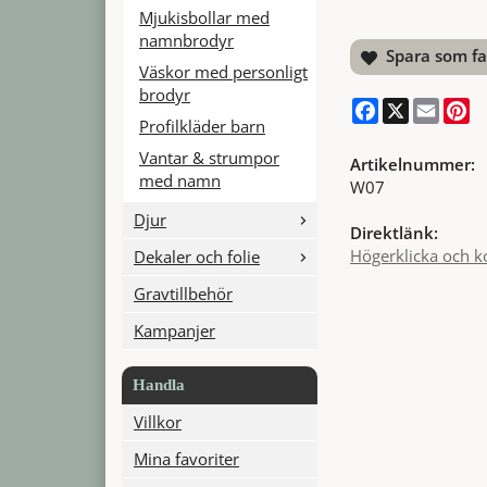
Mjukisbollar med
namnbrodyr
Spara som fa
Väskor med personligt
brodyr
Facebook
X
Email
Pi
Profilkläder barn
Vantar & strumpor
Artikelnummer:
med namn
W07
Djur
Direktlänk:
Högerklicka och k
Dekaler och folie
Gravtillbehör
Kampanjer
Handla
Villkor
Mina favoriter