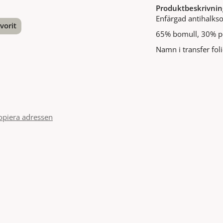
Produktbeskrivnin
Enfärgad antihalkso
vorit
65% bomull, 30% po
nterest
Namn i transfer foli
opiera adressen