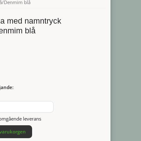
rå/Denmim blå
ka med namntryck
enmim blå
jande:
r omgående leverans
 varukorgen