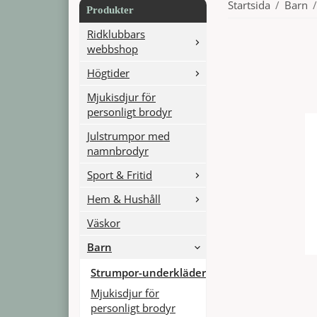
Startsida
/
Barn
/
Produkter
Ridklubbars
webbshop
Högtider
Mjukisdjur för
personligt brodyr
Julstrumpor med
namnbrodyr
Sport & Fritid
Hem & Hushåll
Väskor
Barn
Strumpor-underkläder
Mjukisdjur för
personligt brodyr