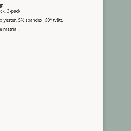
g:
ck, 3-pack.
lyester, 5% spandex. 60° tvätt.
e matrial.