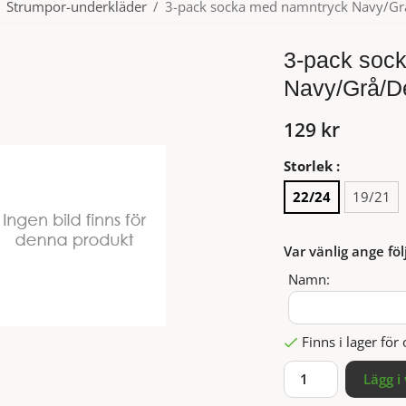
Strumpor-underkläder
/
3-pack socka med namntryck Navy/G
3-pack soc
Navy/Grå/D
129 kr
Storlek :
22/24
19/21
Var vänlig ange föl
Namn:
Finns i lager fö
Lägg i