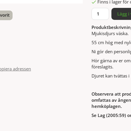
Finns i lager fö
Lägg i
vorit
Produktbeskrivnin
nterest
Mjukisdjurs väska.
55 cm hög med nylo
Ni gör den personli
Hör gärna av er om 
föreslagits.
opiera adressen
Djuret kan tvättas 
Observera att prod
omfattas av ångerr
hemköplagen.
Se Lag (2005:59) o