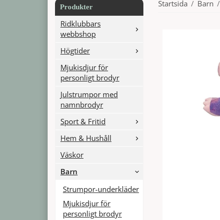
Startsida
/
Barn
/
Produkter
Ridklubbars
webbshop
Högtider
Mjukisdjur för
personligt brodyr
Julstrumpor med
namnbrodyr
Sport & Fritid
Hem & Hushåll
Väskor
Barn
Strumpor-underkläder
Mjukisdjur för
personligt brodyr