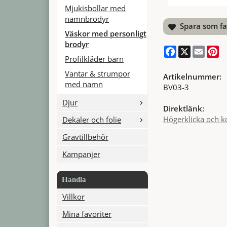
Mjukisbollar med
namnbrodyr
Spara som fa
Väskor med personligt
brodyr
Facebook
X
Email
Pi
Profilkläder barn
Vantar & strumpor
Artikelnummer:
med namn
BV03-3
Djur
Direktlänk:
Högerklicka och k
Dekaler och folie
Gravtillbehör
Kampanjer
Handla
Villkor
Mina favoriter