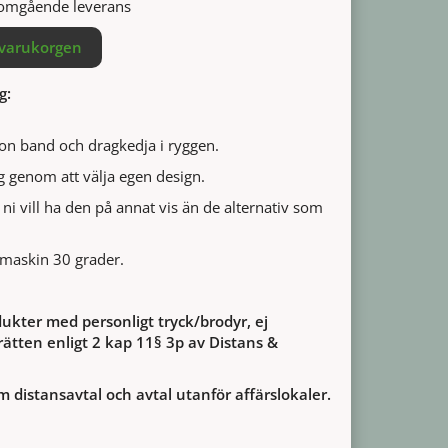
r omgående leverans
 varukorgen
g:
n band och dragkedja i ryggen.
g genom att välja egen design.
ni vill ha den på annat vis än de alternativ som
i maskin 30 grader.
ukter med personligt tryck/brodyr, ej
ätten enligt 2 kap 11§ 3p av Distans &
m distansavtal och avtal utanför affärslokaler.