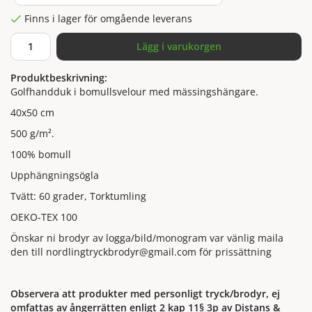
Finns i lager för omgående leverans
Lägg i varukorgen
Produktbeskrivning:
Golfhandduk i bomullsvelour med mässingshängare.
40x50 cm
500 g/m².
100% bomull
Upphängningsögla
Tvätt: 60 grader, Torktumling
OEKO-TEX 100
Önskar ni brodyr av logga/bild/monogram var vänlig maila
den till nordlingtryckbrodyr@gmail.com för prissättning
Observera att produkter med personligt tryck/brodyr, ej
omfattas av ångerrätten enligt 2 kap 11§ 3p av Distans &