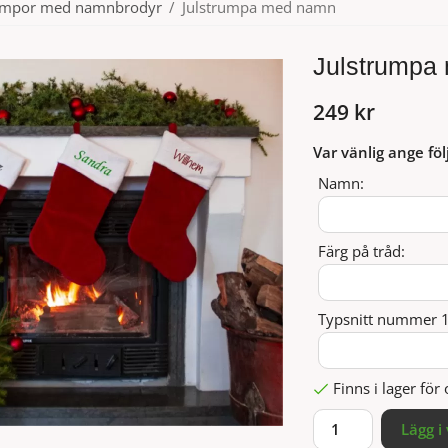
rumpor med namnbrodyr
/
Julstrumpa med namn
Julstrumpa
249 kr
Var vänlig ange föl
Namn:
Färg på tråd:
Typsnitt nummer 1-
Finns i lager fö
Lägg i