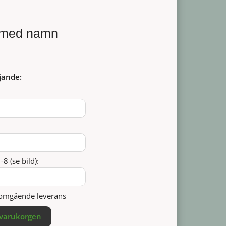
 med namn
jande:
8 (se bild):
r omgående leverans
 varukorgen