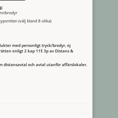
g:
amnbrodyr
typsnitten (välj bland 8 olika)
ukter med personligt tryck/brodyr, ej
ätten enligt 2 kap 11§ 3p av Distans &
m distansavtal och avtal utanför affärslokaler.