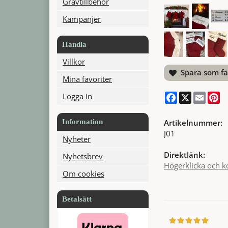
Gravtillbehör
Kampanjer
Handla
Villkor
Spara som fa
Mina favoriter
Facebook
X
Email
Pi
Logga in
Information
Artikelnummer:
J01
Nyheter
Direktlänk:
Nyhetsbrev
Högerklicka och k
Om cookies
Betalsätt