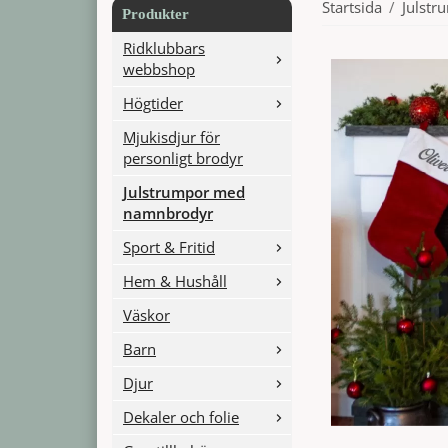
Startsida
/
Julst
Produkter
Ridklubbars
webbshop
Högtider
Mjukisdjur för
personligt brodyr
Julstrumpor med
namnbrodyr
Sport & Fritid
Hem & Hushåll
Väskor
Barn
Djur
Dekaler och folie