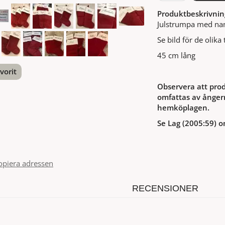
Produktbeskrivnin
Julstrumpa med n
Se bild för de olika 
45 cm lång
vorit
Observera att prod
nterest
omfattas av ångerr
hemköplagen.
Se Lag (2005:59) o
opiera adressen
RECENSIONER