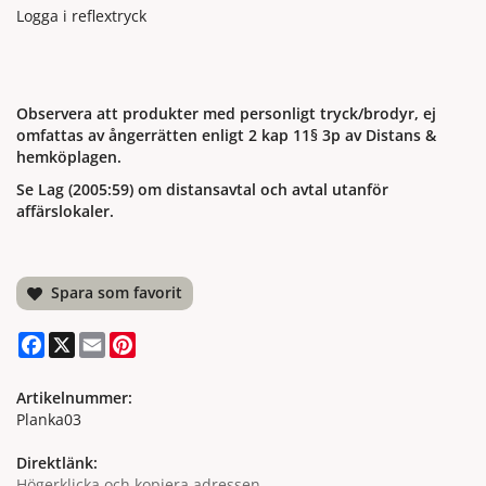
Logga i reflextryck
Observera att produkter med personligt tryck/brodyr, ej
omfattas av ångerrätten enligt 2 kap 11§ 3p av Distans &
hemköplagen.
Se Lag (2005:59) om distansavtal och avtal utanför
affärslokaler.
Spara som favorit
Facebook
X
Email
Pinterest
Artikelnummer:
Planka03
Direktlänk:
Högerklicka och kopiera adressen