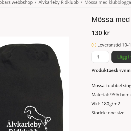
ubbars webbshop
/
Älvkarleby Ridklubb
/
Mössa med klubblogga
Mössa med 
130 kr
Leveranstid 10-
Lägg i
Produktbeskrivnin
Mössa i dubbel sin
Material: 95% bomu
Vikt: 180g/m2
Storlek: one size