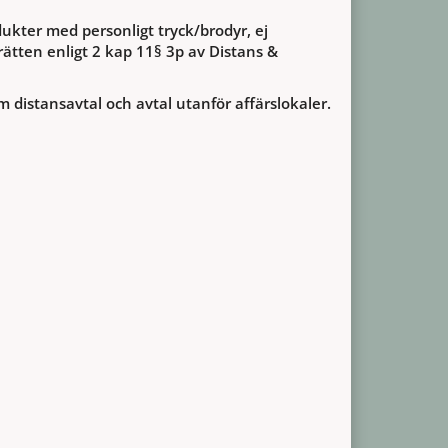
ukter med personligt tryck/brodyr, ej
ätten enligt 2 kap 11§ 3p av Distans &
m distansavtal och avtal utanför affärslokaler.