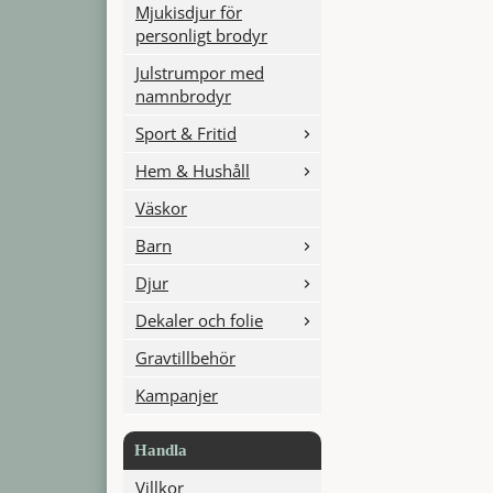
Mjukisdjur för
personligt brodyr
Julstrumpor med
namnbrodyr
Sport & Fritid
Hem & Hushåll
Väskor
Barn
Djur
Dekaler och folie
Gravtillbehör
Kampanjer
Handla
Villkor