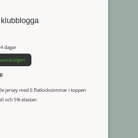
klubblogga
14 dagar
 varukorgen
g:
gle jersey med 6 flatlocksömmar i toppen
ll och 5% elastan