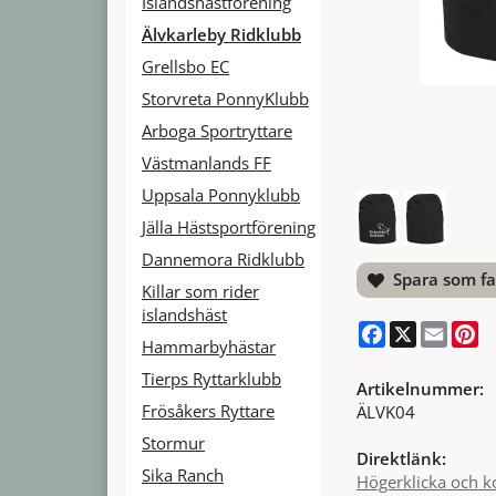
Islandshästförening
Älvkarleby Ridklubb
Grellsbo EC
Storvreta PonnyKlubb
Arboga Sportryttare
Västmanlands FF
Uppsala Ponnyklubb
Jälla Hästsportförening
Dannemora Ridklubb
Spara som fa
Killar som rider
islandshäst
Facebook
X
Email
Pi
Hammarbyhästar
Tierps Ryttarklubb
Artikelnummer:
Frösåkers Ryttare
ÄLVK04
Stormur
Direktlänk:
Sika Ranch
Högerklicka och k