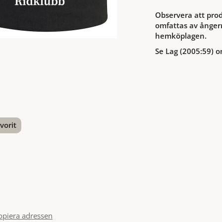
Observera att prod
omfattas av ångerr
hemköplagen.
Se Lag (2005:59) o
vorit
nterest
opiera adressen