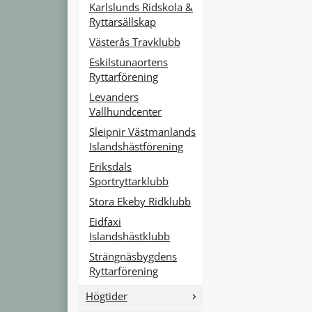
Karlslunds Ridskola &
Ryttarsällskap
Västerås Travklubb
Eskilstunaortens
Ryttarförening
Levanders
Vallhundcenter
Sleipnir Västmanlands
Islandshästförening
Eriksdals
Sportryttarklubb
Stora Ekeby Ridklubb
Eidfaxi
Islandshästklubb
Strängnäsbygdens
Ryttarförening
Högtider