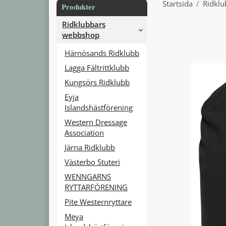
Startsida
/
Ridkl
Produkter
Ridklubbars
webbshop
Härnösands Ridklubb
Lagga Fältrittklubb
Kungsörs Ridklubb
Eyja
Islandshästförening
Western Dressage
Association
Järna Ridklubb
Västerbo Stuteri
WENNGARNS
RYTTARFÖRENING
Pite Westernryttare
Meya