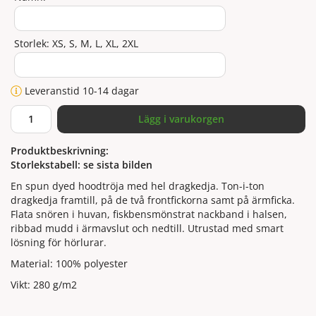
Storlek: XS, S, M, L, XL, 2XL
Leveranstid 10-14 dagar
Lägg i varukorgen
Produktbeskrivning:
Storlekstabell: se sista bilden
En spun dyed hoodtröja med hel dragkedja. Ton-i-ton
dragkedja framtill, på de två frontfickorna samt på ärmficka.
Flata snören i huvan, fiskbensmönstrat nackband i halsen,
ribbad mudd i ärmavslut och nedtill. Utrustad med smart
lösning för hörlurar.
Material: 100% polyester
Vikt: 280 g/m2