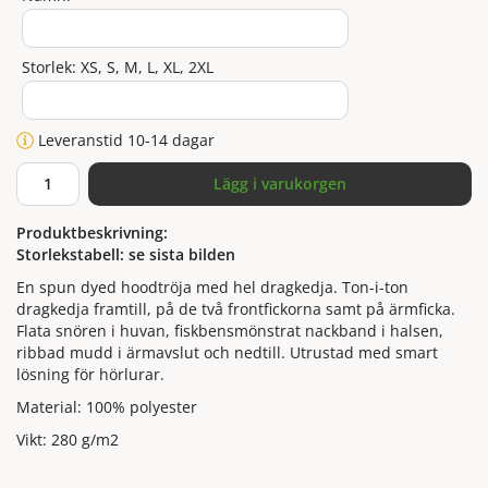
Storlek: XS, S, M, L, XL, 2XL
Leveranstid 10-14 dagar
Lägg i varukorgen
Produktbeskrivning:
Storlekstabell: se sista bilden
En spun dyed hoodtröja med hel dragkedja. Ton-i-ton
dragkedja framtill, på de två frontfickorna samt på ärmficka.
Flata snören i huvan, fiskbensmönstrat nackband i halsen,
ribbad mudd i ärmavslut och nedtill. Utrustad med smart
lösning för hörlurar.
Material: 100% polyester
Vikt: 280 g/m2