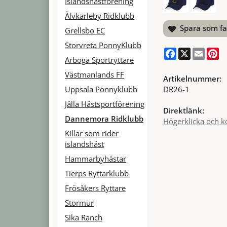
Islandshästförening
Älvkarleby Ridklubb
Spara som fa
Grellsbo EC
Storvreta PonnyKlubb
Facebook
X
Email
Pi
Arboga Sportryttare
Västmanlands FF
Artikelnummer:
DR26-1
Uppsala Ponnyklubb
Jälla Hästsportförening
Direktlänk:
Dannemora Ridklubb
Högerklicka och k
Killar som rider
islandshäst
Hammarbyhästar
Tierps Ryttarklubb
Frösåkers Ryttare
Stormur
Sika Ranch