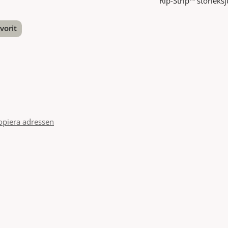
Rip-Strip™ storleksj
vorit
nterest
opiera adressen