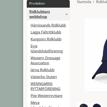
Startsida
/
Ridkl
Produkter
Ridklubbars
webbshop
Härnösands Ridklubb
Lagga Fältrittklubb
Kungsörs Ridklubb
Eyja
Islandshästförening
Western Dressage
Association
Järna Ridklubb
Västerbo Stuteri
WENNGARNS
RYTTARFÖRENING
Pite Westernryttare
Meya