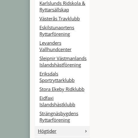
Karlslunds Ridskola &
Ryttarsällskap
Västerås Travklubb
Eskilstunaortens
Ryttarförening
Levanders
Vallhundcenter
Sleipnir Västmanlands
Islandshästförening
Eriksdals
Sportryttarklubb
Stora Ekeby Ridklubb
Eidfaxi
Islandshästklubb
Strängnäsbygdens
Ryttarförening
Högtider