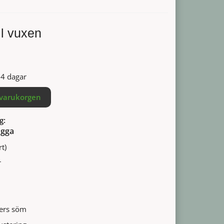
l vuxen
14 dagar
 varukorgen
g:
ogga
t)
r
ers söm