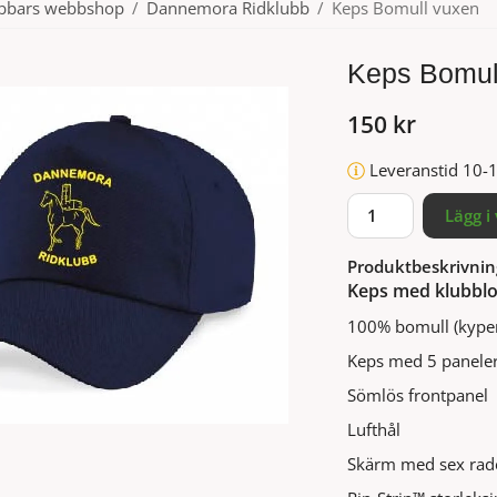
ubbars webbshop
/
Dannemora Ridklubb
/
Keps Bomull vuxen
Keps Bomul
150 kr
Leveranstid 10-
Lägg i
Produktbeskrivnin
Keps med klubbl
100% bomull (kyper
Keps med 5 panele
Sömlös frontpanel
Lufthål
Skärm med sex rad