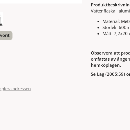
Produktbeskrivnin
Vattenflaska i alu
Material: Meta
Storlek: 600
Mått: 7,2x20
vorit
nterest
Observera att prod
omfattas av ångerr
hemköplagen.
Se Lag (2005:59) o
opiera adressen