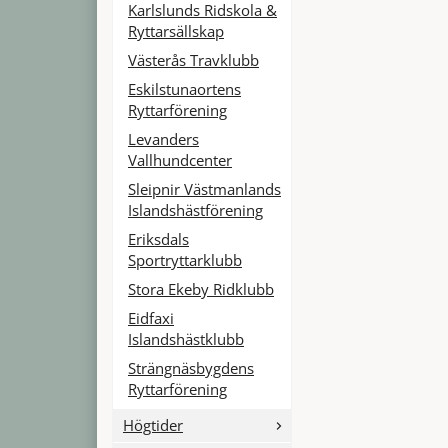
Karlslunds Ridskola &
Ryttarsällskap
Västerås Travklubb
Eskilstunaortens
Ryttarförening
Levanders
Vallhundcenter
Sleipnir Västmanlands
Islandshästförening
Eriksdals
Sportryttarklubb
Stora Ekeby Ridklubb
Eidfaxi
Islandshästklubb
Strängnäsbygdens
Ryttarförening
Högtider