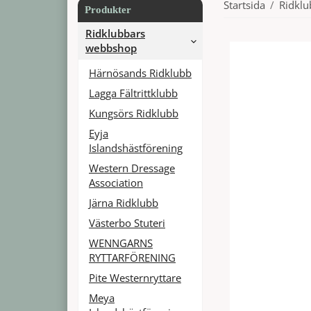
Startsida
/
Ridkl
Produkter
Ridklubbars
webbshop
Härnösands Ridklubb
Lagga Fältrittklubb
Kungsörs Ridklubb
Eyja
Islandshästförening
Western Dressage
Association
Järna Ridklubb
Västerbo Stuteri
WENNGARNS
RYTTARFÖRENING
Pite Westernryttare
Meya