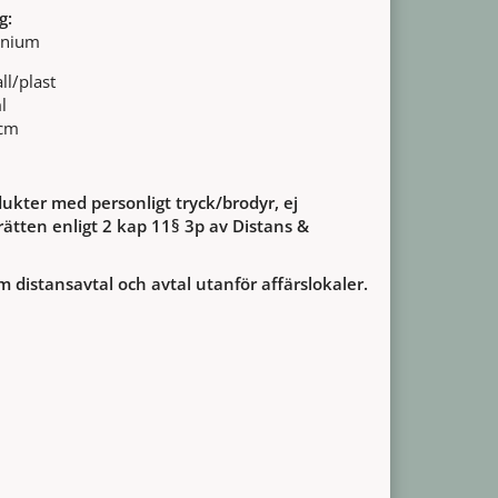
g:
minium
ll/plast
ml
 cm
ukter med personligt tryck/brodyr, ej
ätten enligt 2 kap 11§ 3p av Distans &
m distansavtal och avtal utanför affärslokaler.