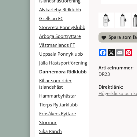
Islandshästförening
Älvkarleby Ridklubb
Grellsbo EC
Storvreta PonnyKlubb
Arboga Sportryttare
Spara som fa
Västmanlands FF
Facebook
X
Email
Pi
Uppsala Ponnyklubb
Jälla Hästsportförening
Artikelnummer:
Dannemora Ridklubb
DR23
Killar som rider
islandshäst
Direktlänk:
Högerklicka och k
Hammarbyhästar
Tierps Ryttarklubb
Frösåkers Ryttare
Stormur
Sika Ranch