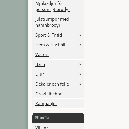
Mjukisdjur för
personligt brodyr
Julstrumpor med
namnbrodyr
Sport & Fritid
Hem & Hushåll
Väskor
Barn
Djur
Dekaler och folie
Gravtillbehör
Kampanjer
Handla
Villkor