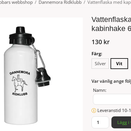
ubbars webbshop
/
Dannemora Ridklubb
/
Vattenflaska med kap
Vattenflask
kabinhake 
130 kr
Färg:
Silver
Vit
Var vänlig ange föl
Namn:
Leveranstid 10-
Lägg i