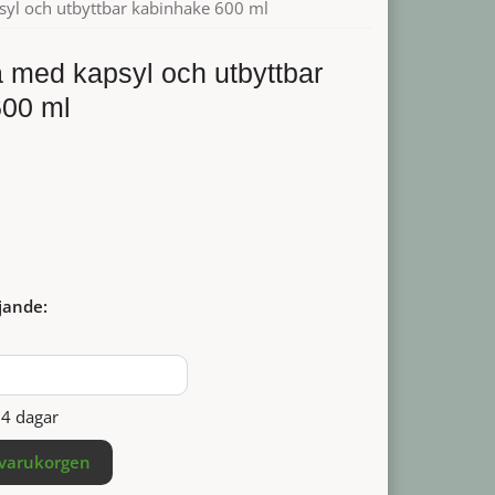
syl och utbyttbar kabinhake 600 ml
a med kapsyl och utbyttbar
600 ml
jande:
14 dagar
 varukorgen