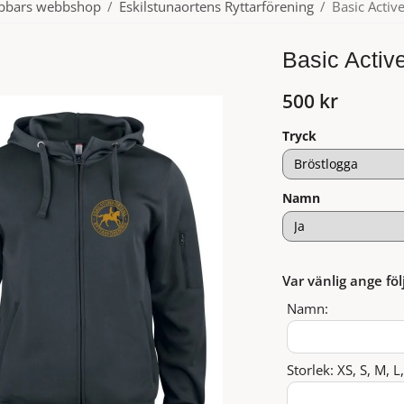
ubbars webbshop
/
Eskilstunaortens Ryttarförening
/
Basic Activ
Basic Activ
500 kr
Tryck
Namn
Var vänlig ange föl
Namn:
Storlek: XS, S, M, L