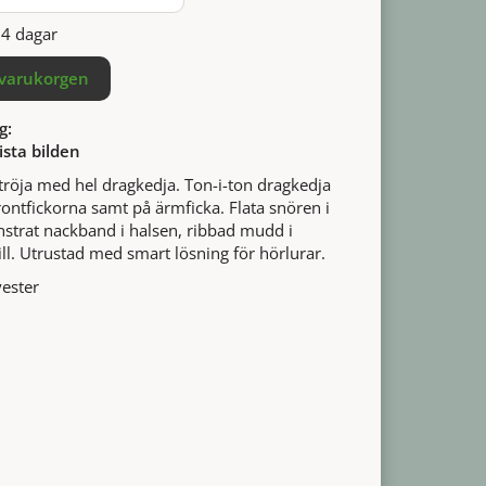
14 dagar
 varukorgen
g:
ista bilden
röja med hel dragkedja. Ton-i-ton dragkedja
frontfickorna samt på ärmficka. Flata snören i
strat nackband i halsen, ribbad mudd i
ll. Utrustad med smart lösning för hörlurar.
ester