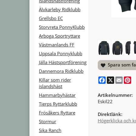
Islandshästförening
Älvkarleby Ridklubb
Grellsbo EC
Storvreta PonnyKlubb
Arboga Sportryttare
Västmanlands FF
Uppsala Ponnyklubb
Jälla Hästsportförening
Spara som fa
Dannemora Ridklubb
Facebook
X
Email
Pi
Killar som rider
islandshäst
Artikelnummer:
Hammarbyhästar
Eskil22
Tierps Ryttarklubb
Frösåkers Ryttare
Direktlänk:
Högerklicka och k
Stormur
Sika Ranch