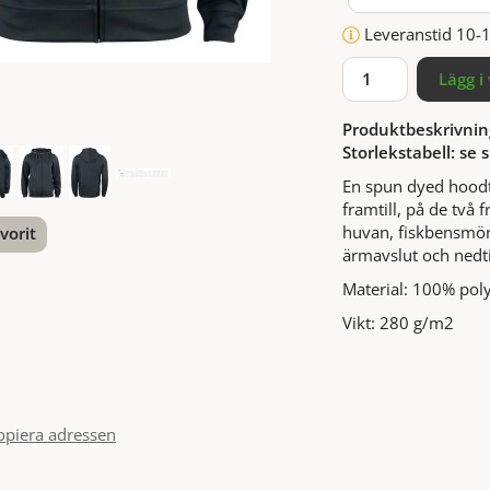
Leveranstid 10-
Lägg i
Produktbeskrivnin
Storlekstabell: se s
En spun dyed hoodt
framtill, på de två 
huvan, fiskbensmön
vorit
ärmavslut och nedti
nterest
Material: 100% poly
Vikt: 280 g/m2
opiera adressen