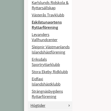
Karlslunds Ridskola &
Ryttarsällskap
Västerås Travklubb
Eskilstunaortens
Ryttarförening
Levanders
Vallhundcenter
Sleipnir Västmanlands
Islandshästförening
Eriksdals
Sportryttarklubb
Stora Ekeby Ridklubb
Eidfaxi
Islandshästklubb
Strängnäsbygdens
Ryttarförening
Högtider