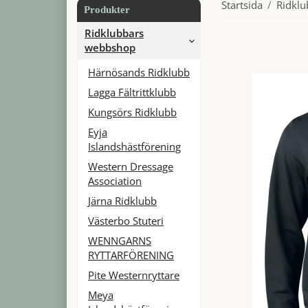
Startsida
/
Ridkl
Produkter
Ridklubbars
webbshop
Härnösands Ridklubb
Lagga Fältrittklubb
Kungsörs Ridklubb
Eyja
Islandshästförening
Western Dressage
Association
Järna Ridklubb
Västerbo Stuteri
WENNGARNS
RYTTARFÖRENING
Pite Westernryttare
Meya