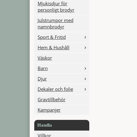
Mjukisdjur för
personligt brodyr
Julstrumpor med
namnbrodyr
Sport & Fritid
Hem & Hushåll
Väskor
Barn
Djur
Dekaler och folie
Gravtillbehör
Kampanjer
Handla
Villkor