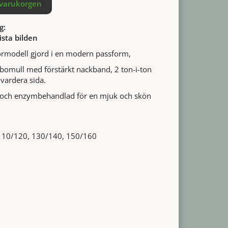
 varukorgen
g:
ista bilden
iormodell gjord i en modern passform,
omull med förstärkt nackband, 2 ton-i-ton
 vardera sida.
 och enzymbehandlad för en mjuk och skön
 110/120, 130/140, 150/160