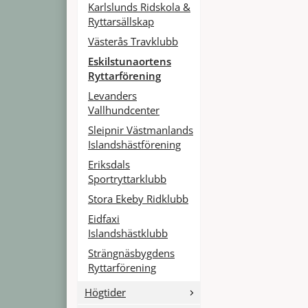
Karlslunds Ridskola &
Ryttarsällskap
Västerås Travklubb
Eskilstunaortens
Ryttarförening
Levanders
Vallhundcenter
Sleipnir Västmanlands
Islandshästförening
Eriksdals
Sportryttarklubb
Stora Ekeby Ridklubb
Eidfaxi
Islandshästklubb
Strängnäsbygdens
Ryttarförening
Högtider