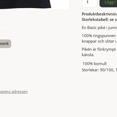
Lägg i
Produktbeskrivnin
Storlekstabell: se s
En Basic piké i jun
100% ringspunnen b
knappar och slitar i
vorit
Pikén är förkrympt
känsla.
nterest
100% bomull
Storlekar: 90/100,
opiera adressen