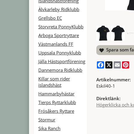
Islandshästförening
Älvkarleby Ridklubb
Grellsbo EC
Storvreta PonnyKlubb
Arboga Sportryttare
Västmanlands FF
Spara som fa
Uppsala Ponnyklubb
Jälla Hästsportförening
Facebook
X
Email
Pi
Dannemora Ridklubb
Killar som rider
Artikelnummer:
islandshäst
Eskil40-1
Hammarbyhästar
Direktlänk:
Tierps Ryttarklubb
Högerklicka och k
Frösåkers Ryttare
Stormur
Sika Ranch