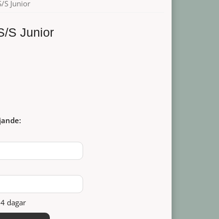
S/S Junior
S/S Junior
jande:
14 dagar