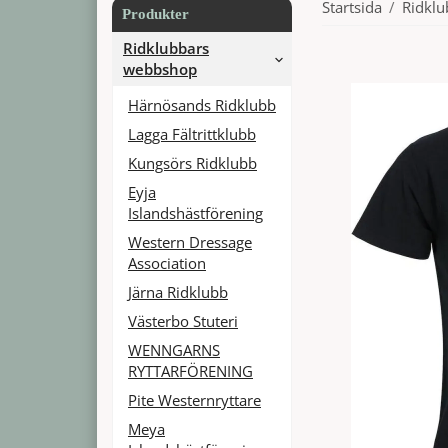
Startsida
/
Ridkl
Produkter
Ridklubbars
webbshop
Härnösands Ridklubb
Lagga Fältrittklubb
Kungsörs Ridklubb
Eyja
Islandshästförening
Western Dressage
Association
Järna Ridklubb
Västerbo Stuteri
WENNGARNS
RYTTARFÖRENING
Pite Westernryttare
Meya