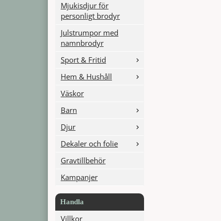
Mjukisdjur för
personligt brodyr
Julstrumpor med
namnbrodyr
Sport & Fritid
Hem & Hushåll
Väskor
Barn
Djur
Dekaler och folie
Gravtillbehör
Kampanjer
Handla
Villkor