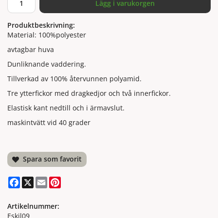
Lägg i varukorgen
Produktbeskrivning:
Material: 100%polyester
avtagbar huva
Dunliknande vaddering.
Tillverkad av 100% återvunnen polyamid.
Tre ytterfickor med dragkedjor och två innerfickor.
Elastisk kant nedtill och i ärmavslut.
maskintvätt vid 40 grader
Spara som favorit
Facebook
X
Email
Pinterest
Artikelnummer:
Eskil09