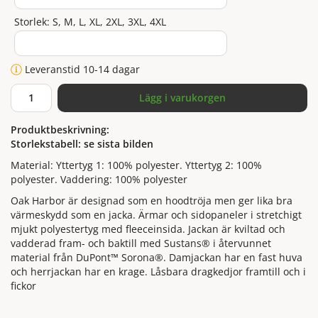
Storlek: S, M, L, XL, 2XL, 3XL, 4XL
Leveranstid 10-14 dagar
Lägg i varukorgen
Produktbeskrivning:
Storlekstabell: se sista bilden
Material: Yttertyg 1: 100% polyester. Yttertyg 2: 100%
polyester. Vaddering: 100% polyester
Oak Harbor är designad som en hoodtröja men ger lika bra
värmeskydd som en jacka. Ärmar och sidopaneler i stretchigt
mjukt polyestertyg med fleeceinsida. Jackan är kviltad och
vadderad fram- och baktill med Sustans® i återvunnet
material från DuPont™ Sorona®. Damjackan har en fast huva
och herrjackan har en krage. Låsbara dragkedjor framtill och i
fickor