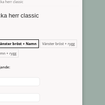
cka herr classic
cka herr classic
änster bröst + Namn
Vänster bröst + rygg
amn + rygg
jande: