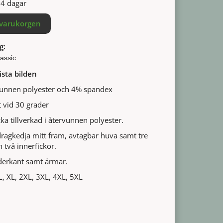
14 dagar
 varukorgen
g:
lassic
ista bilden
vunnen polyester och 4% spandex
 vid 30 grader
cka tillverkad i återvunnen polyester.
ragkedja mitt fram, avtagbar huva samt tre
 två innerfickor.
nederkant samt ärmar.
 L, XL, 2XL, 3XL, 4XL, 5XL