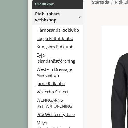
Startsida
/
Ridkl
Produkter
Ridklubbars
webbshop
Härnösands Ridklubb
Lagga Fältrittklubb
Kungsörs Ridklubb
Eyja
Islandshästförening
Western Dressage
Association
Järna Ridklubb
Västerbo Stuteri
WENNGARNS
RYTTARFÖRENING
Pite Westernryttare
Meya