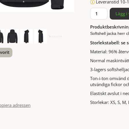
Leveranstid 10-
Lägg i
Produktbeskrivnin
Softshell jacka herr c
Storlekstabell: se s
Material: 96% åter
vorit
Normal maskintvätt
nterest
3-lagers softshellja
Ton-i-ton omvänd d
utvändiga fickor och
Elastiskt avslut i 
Storlekar: XS, S, M,
opiera adressen