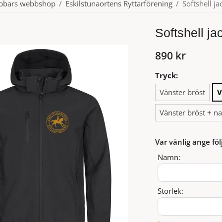
ubbars webbshop
/
Eskilstunaortens Ryttarförening
/
Softshell ja
Softshell ja
890 kr
Tryck:
Vänster bröst
V
Vänster bröst + n
Var vänlig ange föl
Namn:
Storlek: