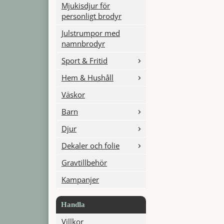
Mjukisdjur för
personligt brodyr
Julstrumpor med
namnbrodyr
Sport & Fritid
Hem & Hushåll
Väskor
Barn
Djur
Dekaler och folie
Gravtillbehör
Kampanjer
Handla
Villkor