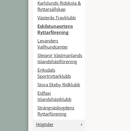
Karlslunds Ridskola &
Ryttarsällskap
Västerås Travklubb
Eskilstunaortens
Ryttarförening
Levanders
Vallhundcenter
Sleipnir Västmanlands
Islandshästförening
Eriksdals
Sportryttarklubb
Stora Ekeby Ridklubb
Eidfaxi
Islandshästklubb
Strängnäsbygdens
Ryttarförening
Högtider