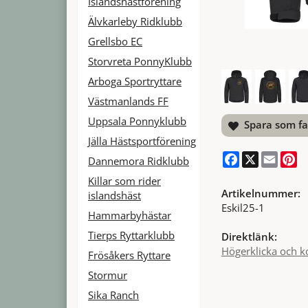
Islandshästförening
Älvkarleby Ridklubb
Grellsbo EC
Storvreta PonnyKlubb
Arboga Sportryttare
Västmanlands FF
Uppsala Ponnyklubb
Spara som fa
Jälla Hästsportförening
Facebook
X
Email
Pi
Dannemora Ridklubb
Killar som rider
Artikelnummer:
islandshäst
Eskil25-1
Hammarbyhästar
Tierps Ryttarklubb
Direktlänk:
Högerklicka och k
Frösåkers Ryttare
Stormur
Sika Ranch