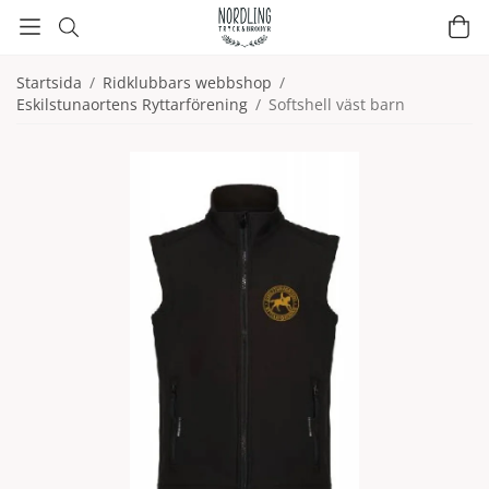
Startsida
/
Ridklubbars webbshop
/
Eskilstunaortens Ryttarförening
/
Softshell väst barn