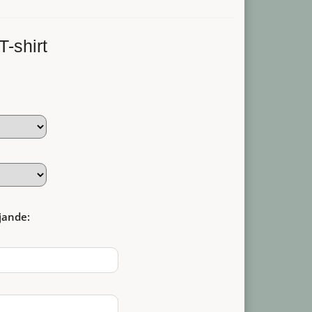
-shirt
jande: