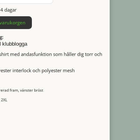
14 dagar
 varukorgen
g:
d klubblogga
-shirt med andasfunktion som håller dig torr och
ester interlock och polyester mesh
rerad fram, vänster bröst
, 2XL