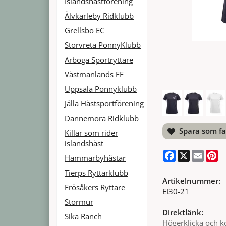
Islandshästförening
Älvkarleby Ridklubb
Grellsbo EC
Storvreta PonnyKlubb
Arboga Sportryttare
Västmanlands FF
Uppsala Ponnyklubb
Jälla Hästsportförening
Dannemora Ridklubb
Spara som fa
Killar som rider
islandshäst
Facebook
X
Email
Pi
Hammarbyhästar
Tierps Ryttarklubb
Artikelnummer:
Frösåkers Ryttare
EI30-21
Stormur
Direktlänk:
Sika Ranch
Högerklicka och k