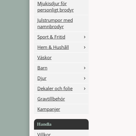
Mjukisdjur för
personligt brodyr
Julstrumpor med
namnbrodyr
Sport & Fritid
Hem & Hushåll
Väskor
Barn
Djur
Dekaler och folie
Gravtillbehör
Kampanjer
Handla
Villkor