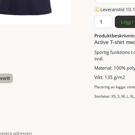
Leveranstid 10-
Lägg i
Produktbeskrivnin
Active T-shirt me
Sportig funktions t
sval.
Material: 100% poly
Vikt: 135 g/m2
vorit
Placering av logga: cent
nterest
Storlekar: XS, S, M, L, XL
opiera adressen