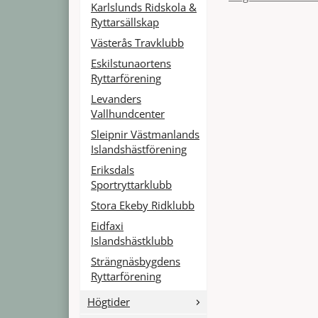
Karlslunds Ridskola &
Ryttarsällskap
Västerås Travklubb
Eskilstunaortens
Ryttarförening
Levanders
Vallhundcenter
Sleipnir Västmanlands
Islandshästförening
Eriksdals
Sportryttarklubb
Stora Ekeby Ridklubb
Eidfaxi
Islandshästklubb
Strängnäsbygdens
Ryttarförening
Högtider