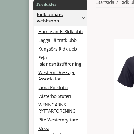
Startsida
/
Ridkl
Produkter
Ridklubbars
webbshop
Härnösands Ridklubb
Lagga Fältrittklubb
Kungsörs Ridklubb
Eyja
Islandshästförening
Western Dressage
Association
Järna Ridklubb
Västerbo Stuteri
WENNGARNS
RYTTARFÖRENING
Pite Westernryttare
Meya