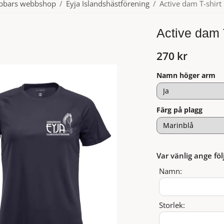
ubbars webbshop
/
Eyja Islandshästförening
/
Active dam T-shirt
Active dam T
270 kr
Namn höger arm
Färg på plagg
Var vänlig ange föl
Namn:
Storlek: