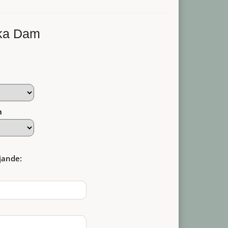
m
ka Dam
m
jande: