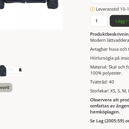
Leveranstid 10-
Lägg i
Produktbeskrivnin
Modern lättvaddera
Avtagbar huva och t
Hörlursögla på ins
Material: Skal och 
100% polyester.
Tvättråd: 40
vorit
Storlekar: XS, S, M,
Observera att prod
nterest
omfattas av ångerr
hemköplagen.
Se Lag (2005:59) o