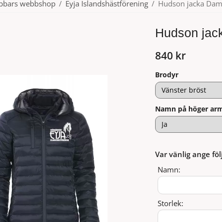
ubbars webbshop
/
Eyja Islandshästförening
/
Hudson jacka Da
Hudson jac
840 kr
Brodyr
Namn på höger ar
Var vänlig ange föl
Namn:
Storlek: