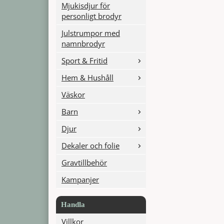
Mjukisdjur för
personligt brodyr
Julstrumpor med
namnbrodyr
Sport & Fritid
Hem & Hushåll
Väskor
Barn
Djur
Dekaler och folie
Gravtillbehör
Kampanjer
Handla
Villkor