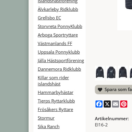
Islandshästförening
Älvkarleby Ridklubb
Grellsbo EC
Storvreta PonnyKlubb
Arboga Sportryttare
Västmanlands FF
Uppsala Ponnyklubb
Jälla Hästsportförening
Dannemora Ridklubb
Killar som rider
islandshäst
Spara som fa
Hammarbyhästar
Tierps Ryttarklubb
Facebook
X
Email
Pi
Frösåkers Ryttare
Stormur
Artikelnummer:
EI16-2
Sika Ranch