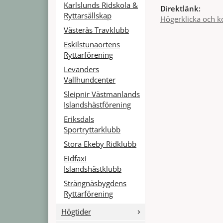
Karlslunds Ridskola &
Direktlänk:
Ryttarsällskap
Högerklicka och k
Västerås Travklubb
Eskilstunaortens
Ryttarförening
Levanders
Vallhundcenter
Sleipnir Västmanlands
Islandshästförening
Eriksdals
Sportryttarklubb
Stora Ekeby Ridklubb
Eidfaxi
Islandshästklubb
Strängnäsbygdens
Ryttarförening
Högtider