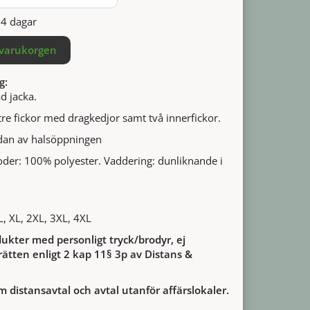
14 dagar
 varukorgen
g:
d jacka.
re fickor med dragkedjor samt två innerfickor.
idan av halsöppningen
foder: 100% polyester. Vaddering: dunliknande i
 L, XL, 2XL, 3XL, 4XL
ukter med personligt tryck/brodyr, ej
ätten enligt 2 kap 11§ 3p av Distans &
m distansavtal och avtal utanför affärslokaler.