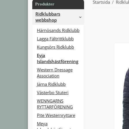
Startsida
/
Ridkl
Produkter
Ridklubbars
webbshop
Härnösands Ridklubb
Lagga Fältrittklubb
Kungsörs Ridklubb
Eyja
Islandshästförening
Western Dressage
Association
Järna Ridklubb
Västerbo Stuteri
WENNGARNS
RYTTARFÖRENING
Pite Westernryttare
Meya