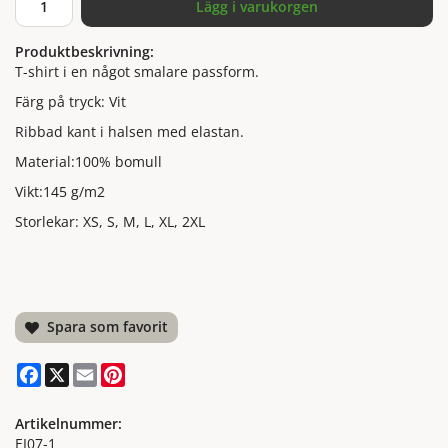
Lägg i varukorgen
Produktbeskrivning:
T-shirt i en något smalare passform.
Färg på tryck: Vit
Ribbad kant i halsen med elastan.
Material:100% bomull
Vikt:145 g/m2
Storlekar: XS, S, M, L, XL, 2XL
Spara som favorit
Facebook
X
Email
Pinterest
Artikelnummer:
EI07-1