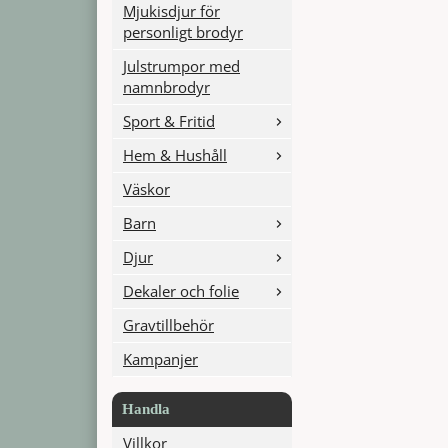
Mjukisdjur för
personligt brodyr
Julstrumpor med
namnbrodyr
Sport & Fritid
Hem & Hushåll
Väskor
Barn
Djur
Dekaler och folie
Gravtillbehör
Kampanjer
Handla
Villkor