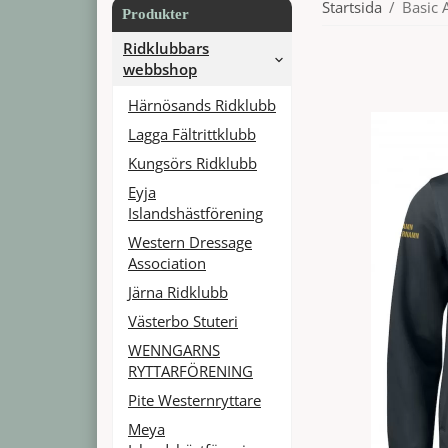
Startsida
/
Basic 
Produkter
Ridklubbars
webbshop
Härnösands Ridklubb
Lagga Fältrittklubb
Kungsörs Ridklubb
Eyja
Islandshästförening
Western Dressage
Association
Järna Ridklubb
Västerbo Stuteri
WENNGARNS
RYTTARFÖRENING
Pite Westernryttare
Meya