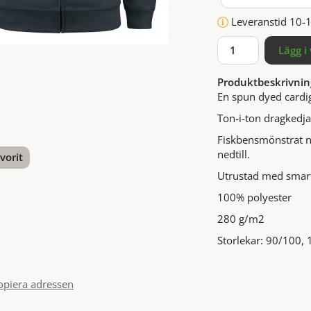
Leveranstid 10-
Lägg i
Produktbeskrivnin
En spun dyed cardi
Ton-i-ton dragkedja 
Fiskbensmönstrat n
nedtill.
vorit
Utrustad med smart
nterest
100% polyester
280 g/m2
Storlekar: 90/100,
opiera adressen