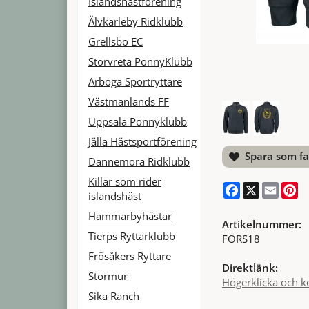
Islandshästförening
Älvkarleby Ridklubb
Grellsbo EC
Storvreta PonnyKlubb
Arboga Sportryttare
Västmanlands FF
Uppsala Ponnyklubb
Jälla Hästsportförening
Spara som fa
Dannemora Ridklubb
Killar som rider
Facebook
X
Email
Pi
islandshäst
Hammarbyhästar
Artikelnummer:
Tierps Ryttarklubb
FORS18
Frösåkers Ryttare
Direktlänk:
Stormur
Högerklicka och k
Sika Ranch