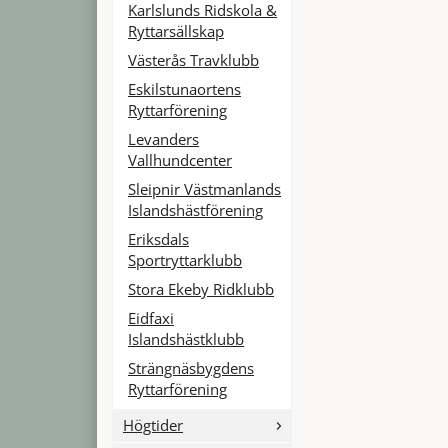
Karlslunds Ridskola &
Ryttarsällskap
Västerås Travklubb
Eskilstunaortens
Ryttarförening
Levanders
Vallhundcenter
Sleipnir Västmanlands
Islandshästförening
Eriksdals
Sportryttarklubb
Stora Ekeby Ridklubb
Eidfaxi
Islandshästklubb
Strängnäsbygdens
Ryttarförening
Högtider