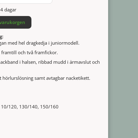
14 dagar
 varukorgen
g:
gan med hel dragkedja i juniormodell.
framtill och två framfickor.
ackband i halsen, ribbad mudd i ärmavslut och
 hörlurslösning samt avtagbar nacketikett.
 110/120, 130/140, 150/160