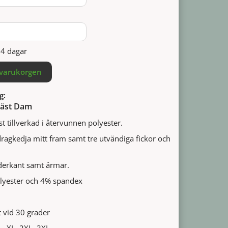
14 dagar
 varukorgen
g:
 Väst Dam
st tillverkad i återvunnen polyester.
agkedja mitt fram samt tre utvändiga fickor och
nederkant samt ärmar.
lyester och 4% spandex
 vid 30 grader