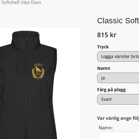
c Softshell Väst Dam
Classic Sof
815 kr
Tryck
Namn
Färg på plagg
Var vänlig ange föl
Namn: