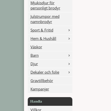
Mjukisdjur för
personligt brodyr
Julstrumpor med
namnbrodyr
Sport & Fritid
Hem & Hushåll
Väskor
Barn
Djur
Dekaler och folie
Gravtillbehör
Kampanjer
Handla
Villkor