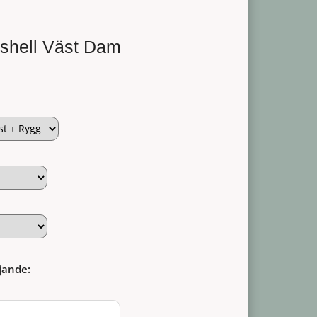
tshell Väst Dam
jande: