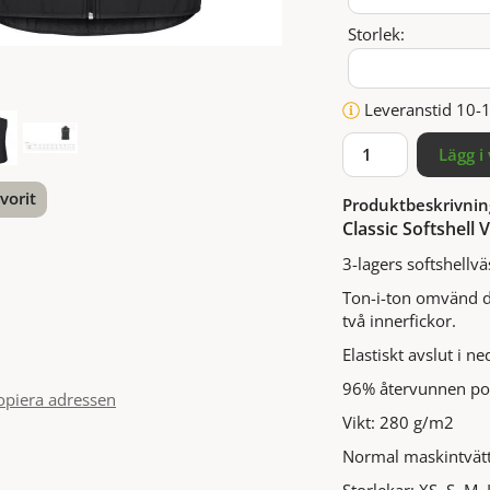
Storlek:
Leveranstid 10-
Lägg i
vorit
Produktbeskrivnin
Classic Softshell
nterest
3-lagers softshellvä
Ton-i-ton omvänd dr
två innerfickor.
Elastiskt avslut i 
96% återvunnen po
opiera adressen
Vikt: 280 g/m2
Normal maskintvätt