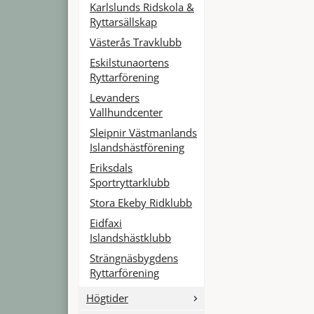
Karlslunds Ridskola &
Ryttarsällskap
Västerås Travklubb
Eskilstunaortens
Ryttarförening
Levanders
Vallhundcenter
Sleipnir Västmanlands
Islandshästförening
Eriksdals
Sportryttarklubb
Stora Ekeby Ridklubb
Eidfaxi
Islandshästklubb
Strängnäsbygdens
Ryttarförening
Högtider