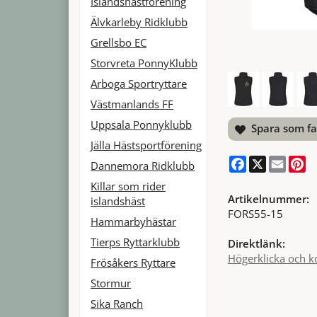
Islandshästförening
Älvkarleby Ridklubb
Grellsbo EC
Storvreta PonnyKlubb
Arboga Sportryttare
Västmanlands FF
Uppsala Ponnyklubb
Spara som fa
Jälla Hästsportförening
Facebook
X
Email
Pi
Dannemora Ridklubb
Killar som rider
Artikelnummer:
islandshäst
FORS55-15
Hammarbyhästar
Tierps Ryttarklubb
Direktlänk:
Högerklicka och k
Frösåkers Ryttare
Stormur
Sika Ranch