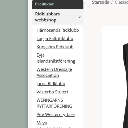
Startsida
/
Classi
Produkter
Ridklubbars
webbshop
Härnösands Ridklubb
Lagga Fältrittklubb
Kungsörs Ridklubb
Eyja
Islandshästförening
Western Dressage
Association
Järna Ridklubb
Västerbo Stuteri
WENNGARNS
RYTTARFÖRENING
Pite Westernryttare
Meya