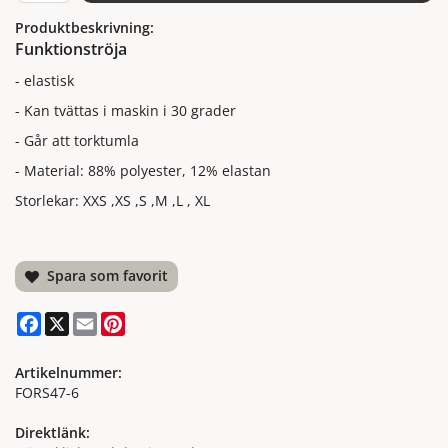
Produktbeskrivning:
Funktionströja
- elastisk
- Kan tvättas i maskin i 30 grader
- Går att torktumla
- Material: 88% polyester, 12% elastan
Storlekar: XXS ,XS ,S ,M ,L , XL
Spara som favorit
Facebook
X
Email
Pinterest
Artikelnummer:
FORS47-6
Direktlänk: