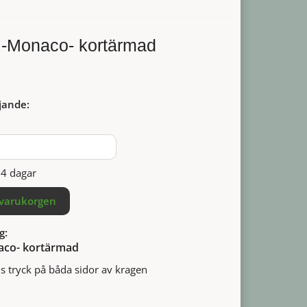
 -Monaco- kortärmad
jande:
14 dagar
 varukorgen
g:
aco- kortärmad
s tryck på båda sidor av kragen