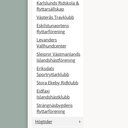
Karlslunds Ridskola &
Ryttarsällskap
Västerås Travklubb
Eskilstunaortens
Ryttarförening
Levanders
Vallhundcenter
Sleipnir Västmanlands
Islandshästförening
Eriksdals
Sportryttarklubb
Stora Ekeby Ridklubb
Eidfaxi
Islandshästklubb
Strängnäsbygdens
Ryttarförening
Högtider