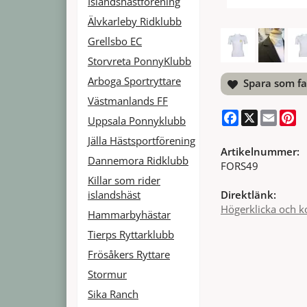
Islandshästförening
Älvkarleby Ridklubb
Grellsbo EC
Storvreta PonnyKlubb
Arboga Sportryttare
Spara som fa
Västmanlands FF
Facebook
X
Email
Pi
Uppsala Ponnyklubb
Jälla Hästsportförening
Artikelnummer:
Dannemora Ridklubb
FORS49
Killar som rider
islandshäst
Direktlänk:
Högerklicka och k
Hammarbyhästar
Tierps Ryttarklubb
Frösåkers Ryttare
Stormur
Sika Ranch