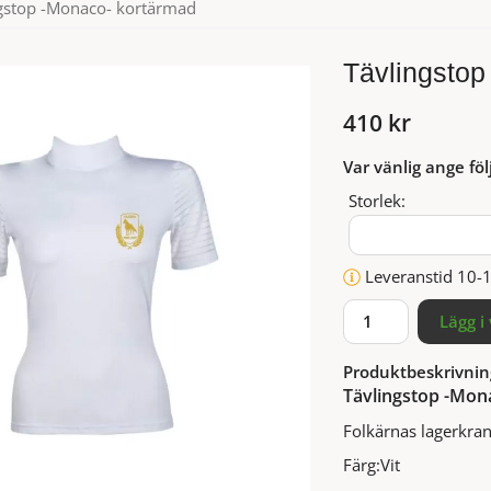
gstop -Monaco- kortärmad
Tävlingstop
410 kr
Var vänlig ange föl
Storlek:
Leveranstid 10-
Lägg i
Produktbeskrivnin
Tävlingstop -Mon
Folkärnas lagerkran
Färg:Vit