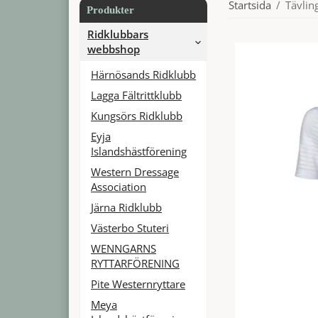
Startsida
/
Tävlin
Produkter
Ridklubbars
webbshop
Härnösands Ridklubb
Lagga Fältrittklubb
Kungsörs Ridklubb
Eyja
Islandshästförening
Western Dressage
Association
Järna Ridklubb
Västerbo Stuteri
WENNGARNS
RYTTARFÖRENING
Pite Westernryttare
Meya