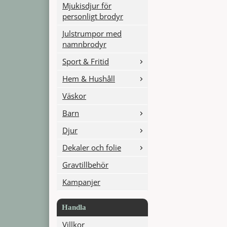
Mjukisdjur för
personligt brodyr
Julstrumpor med
namnbrodyr
Sport & Fritid
Hem & Hushåll
Väskor
Barn
Djur
Dekaler och folie
Gravtillbehör
Kampanjer
Handla
Villkor