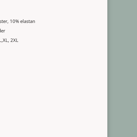
ster, 10% elastan
der
 L,XL, 2XL