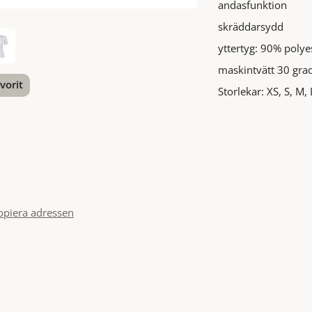
andasfunktion
skräddarsydd
yttertyg: 90% polye
maskintvätt 30 gra
vorit
Storlekar: XS, S, M,
nterest
opiera adressen