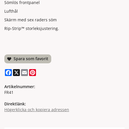
Sömlös frontpanel
Lufthål
Skärm med sex raders söm
Rip-Strip™ storleksjustering.
Spara som favorit
Facebook
X
Email
Pinterest
Artikelnummer:
FR41
Direktlänk:
Högerklicka och kopiera adressen