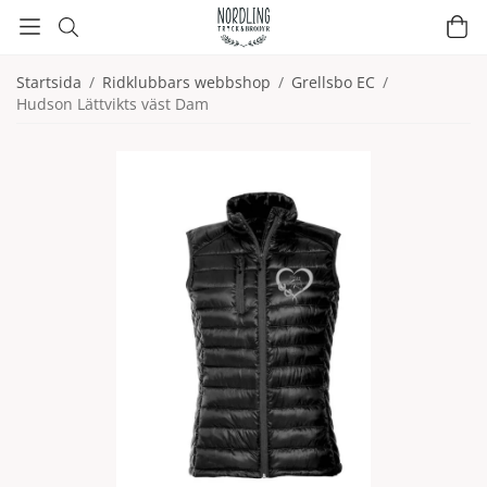
Startsida
/
Ridklubbars webbshop
/
Grellsbo EC
/
Hudson Lättvikts väst Dam