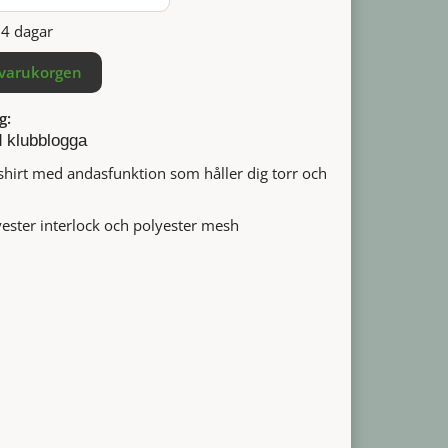
14 dagar
 varukorgen
g:
d klubblogga
-shirt med andasfunktion som håller dig torr och
ester interlock och polyester mesh