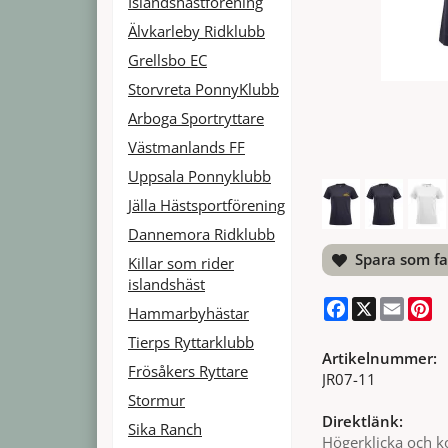
Islandshästförening
Älvkarleby Ridklubb
Grellsbo EC
Storvreta PonnyKlubb
Arboga Sportryttare
Västmanlands FF
Uppsala Ponnyklubb
Jälla Hästsportförening
Dannemora Ridklubb
Spara som fa
Killar som rider
islandshäst
Facebook
X
Email
Pi
Hammarbyhästar
Tierps Ryttarklubb
Artikelnummer:
Frösåkers Ryttare
JR07-11
Stormur
Direktlänk:
Sika Ranch
Högerklicka och k