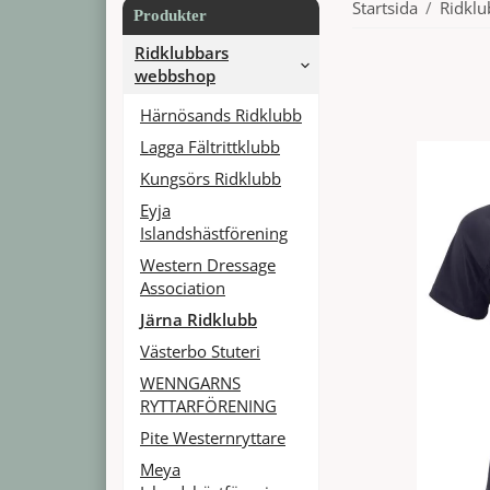
Startsida
/
Ridkl
Produkter
Ridklubbars
webbshop
Härnösands Ridklubb
Lagga Fältrittklubb
Kungsörs Ridklubb
Eyja
Islandshästförening
Western Dressage
Association
Järna Ridklubb
Västerbo Stuteri
WENNGARNS
RYTTARFÖRENING
Pite Westernryttare
Meya