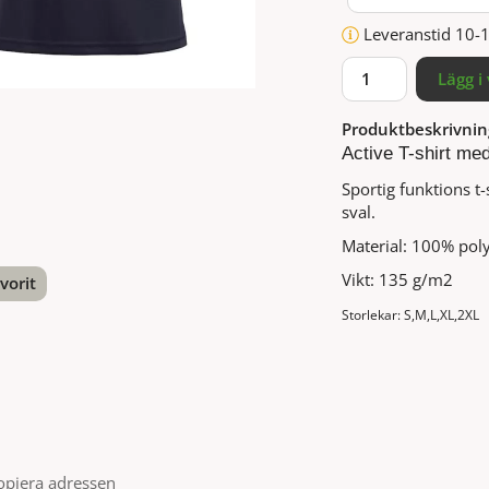
Leveranstid 10-
Lägg i
Produktbeskrivnin
Active T-shirt me
Sportig funktions t
sval.
Material: 100% poly
Vikt: 135 g/m2
vorit
Storlekar: S,M,L,XL,2XL
nterest
opiera adressen