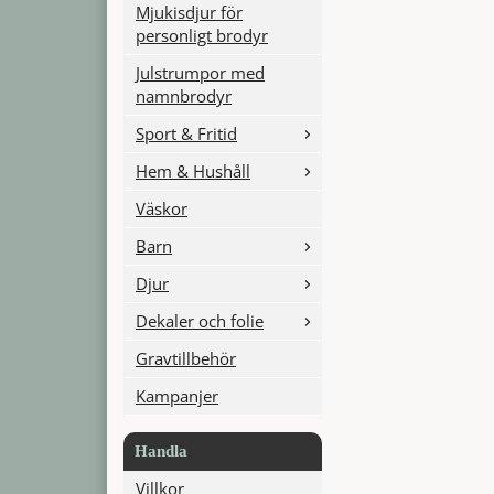
Mjukisdjur för
personligt brodyr
Julstrumpor med
namnbrodyr
Sport & Fritid
Hem & Hushåll
Väskor
Barn
Djur
Dekaler och folie
Gravtillbehör
Kampanjer
Handla
Villkor