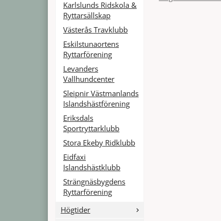
Karlslunds Ridskola &
Ryttarsällskap
Västerås Travklubb
Eskilstunaortens
Ryttarförening
Levanders
Vallhundcenter
Sleipnir Västmanlands
Islandshästförening
Eriksdals
Sportryttarklubb
Stora Ekeby Ridklubb
Eidfaxi
Islandshästklubb
Strängnäsbygdens
Ryttarförening
Högtider