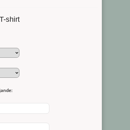
-shirt
jande: