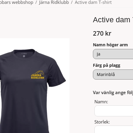
ubbars webbshop
/
Järna Ridklubb
/
Active dam T-shirt
Active dam T
270 kr
Namn höger arm
Färg på plagg
Var vänlig ange föl
Namn:
Storlek: