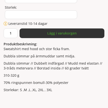
Storlek:
Leveranstid 10-14 dagar
Lägg i varukorgen
Produktbeskrivning:
Sweatshirt med hood och stor ficka fram.
Dubbla sömmar på ärmmuddar samt midja.
Dubbla sömmar // Dubbelt indfärgad // Mudd med elastan //
3-tråds metervara // Borstad insida // 60 grader tvätt
310-320 g
70% ringspunnen bomull-30% polyester
Storlekar: S ,M ,L ,XL, 2XL , 3XL