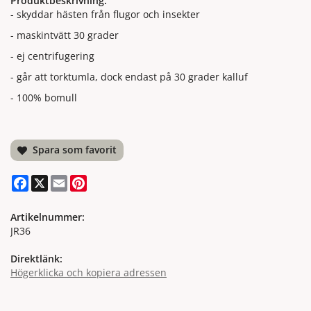
Produktbeskrivning:
- skyddar hästen från flugor och insekter
- maskintvätt 30 grader
- ej centrifugering
- går att torktumla, dock endast på 30 grader kalluf
- 100% bomull
Spara som favorit
Facebook
X
Email
Pinterest
Artikelnummer:
JR36
Direktlänk:
Högerklicka och kopiera adressen