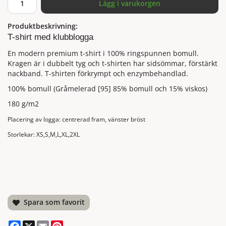
Lägg i varukorgen
Produktbeskrivning:
T-shirt med klubblogga
En modern premium t-shirt i 100% ringspunnen bomull.
Kragen är i dubbelt tyg och t-shirten har sidsömmar, förstärkt
nackband. T-shirten förkrympt och enzymbehandlad.
100% bomull (Gråmelerad [95] 85% bomull och 15% viskos)
180 g/m2
Placering av logga: centrerad fram, vänster bröst
Storlekar: XS,S,M,L,XL,2XL
Spara som favorit
Facebook
X
Email
Pinterest