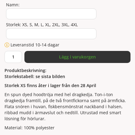
Namn:
Storlek: XS, S, M, L, XL, 2XL, 3XL, 4XL
Leveranstid 10-14 dagar
Lägg i varukorgen
Produktbeskrivning:
Storlekstabell: se sista bilden
Storlek XS finns åter i lager från den 28 April
En spun dyed hoodtröja med hel dragkedja. Ton-i-ton
dragkedja framtill, på de två frontfickorna samt på ärmficka.
Flata snören i huvan, fiskbensmönstrat nackband i halsen,
ribbad mudd i ärmavslut och nedtill. Utrustad med smart
lösning för hörlurar.
Material: 100% polyester