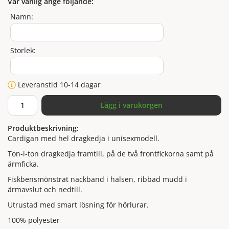
Var vänlig ange följande:
Namn:
Storlek:
Leveranstid 10-14 dagar
Lägg i varukorgen
Produktbeskrivning:
Cardigan med hel dragkedja i unisexmodell.
Ton-i-ton dragkedja framtill, på de två frontfickorna samt på
ärmficka.
Fiskbensmönstrat nackband i halsen, ribbad mudd i
ärmavslut och nedtill.
Utrustad med smart lösning för hörlurar.
100% polyester