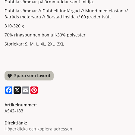
Dubbla sömmar på ärmmuddar samt midja.
Dubbla sömmar // Dubbelt indfärgad // Mudd med elastan //
3-tråds metervara // Borstad insida // 60 grader tvätt
310-320 g
70% ringspunnen bomull-30% polyester
Storlekar: S, M, L, XL, 2XL, 3XL
Spara som favorit
Facebook
X
Email
Pinterest
Artikelnummer:
AS42-183
Direktlänk:
Högerklicka och kopiera adressen