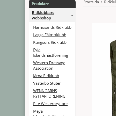
Startsida
/
Ridkl
Produkter
Ridklubbars
webbshop
Härnösands Ridklubb
Lagga Fältrittklubb
Kungsörs Ridklubb
Eyja
Islandshästförening
Western Dressage
Association
Järna Ridklubb
Västerbo Stuteri
WENNGARNS
RYTTARFÖRENING
Pite Westernryttare
Meya