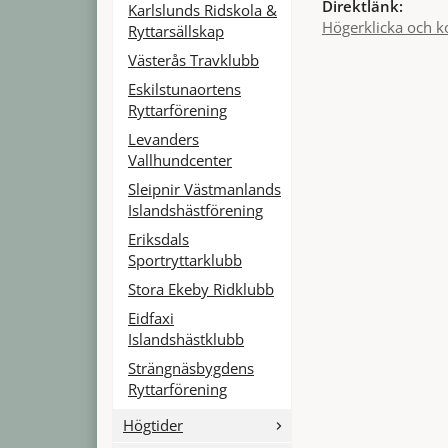
Direktlänk:
Karlslunds Ridskola &
Högerklicka och k
Ryttarsällskap
Västerås Travklubb
Eskilstunaortens
Ryttarförening
Levanders
Vallhundcenter
Sleipnir Västmanlands
Islandshästförening
Eriksdals
Sportryttarklubb
Stora Ekeby Ridklubb
Eidfaxi
Islandshästklubb
Strängnäsbygdens
Ryttarförening
Högtider