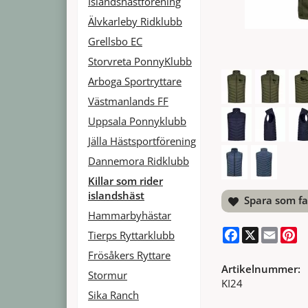
Islandshästförening
Älvkarleby Ridklubb
Grellsbo EC
Storvreta PonnyKlubb
Arboga Sportryttare
Västmanlands FF
Uppsala Ponnyklubb
Jälla Hästsportförening
Dannemora Ridklubb
Killar som rider
islandshäst
Spara som fa
Hammarbyhästar
Facebook
X
Email
Pi
Tierps Ryttarklubb
Frösåkers Ryttare
Artikelnummer:
Stormur
KI24
Sika Ranch