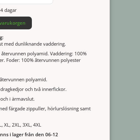
14 dagar
 varukorgen
g:
äst med dunliknande vaddering.
% återvunnen polyamid. Vaddering: 100%
er. Foder: 100% återvunnen polyester
 återvunnen polyamid.
 dragkedjor och två innerfickor.
l och i ärmavslut.
med färgade zippuller, hörlurslösning samt
 L, XL, 2XL, 3XL, 4XL
inns i lager från den 06-12