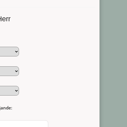
Herr
jande: