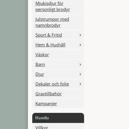
Mjukisdjur för
personligt brodyr
Julstrumpor med
namnbrodyr
Sport & Fritid
Hem & Hushåll
Väskor
Barn
Djur
Dekaler och folie
Gravtillbehör
Kampanjer
Handla
Villkor