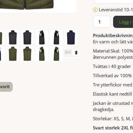
Leveranstid 10-
Lägg i
Produktbeskrivnin
En varm och lätt v
Material:Skal: 100
återvunnen polyest
Tvättas i 40 grader
Tillverkad av 100%
Tre ytterfickor med
vorit
Elastisk kant nedtil
nterest
Jackan är utrustad 
dragkedja.
Storlekar: XS, S, M,
Svart storlek 2XL f