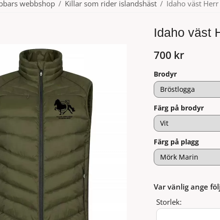
ubbars webbshop
/
Killar som rider islandshäst
/
Idaho väst Herr
Idaho väst 
700 kr
Brodyr
Färg på brodyr
Färg på plagg
Var vänlig ange föl
Storlek: