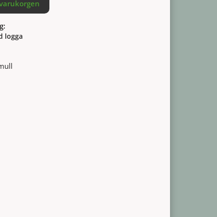
 varukorgen
g:
d logga
mull