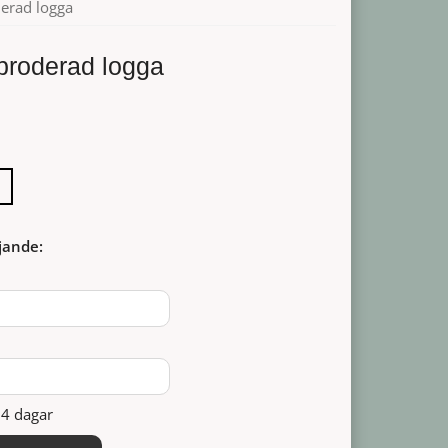
erad logga
broderad logga
jande:
14 dagar