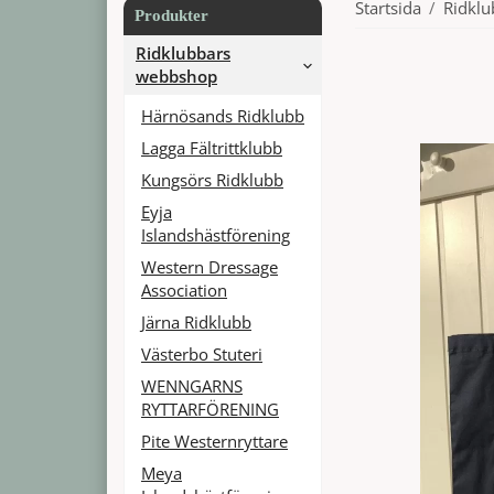
Startsida
/
Ridkl
Produkter
Ridklubbars
webbshop
Härnösands Ridklubb
Lagga Fältrittklubb
Kungsörs Ridklubb
Eyja
Islandshästförening
Western Dressage
Association
Järna Ridklubb
Västerbo Stuteri
WENNGARNS
RYTTARFÖRENING
Pite Westernryttare
Meya