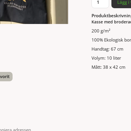
Lägg i
Produktbeskrivnin
Kasse med brodera
200 g/m²
100% Ekologisk bo
Handtag: 67 cm
Volym: 10 liter
Mått: 38 x 42 cm
vorit
nterest
opiera adressen