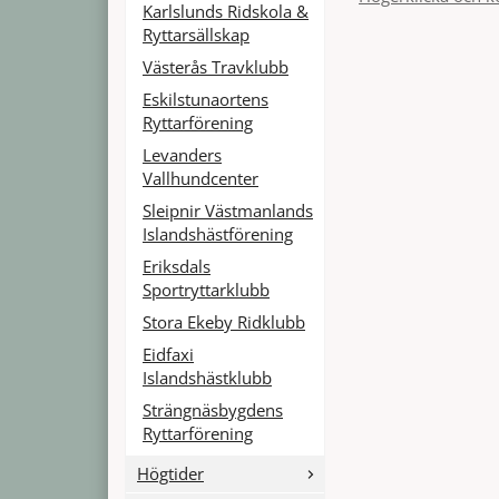
Karlslunds Ridskola &
Ryttarsällskap
Västerås Travklubb
Eskilstunaortens
Ryttarförening
Levanders
Vallhundcenter
Sleipnir Västmanlands
Islandshästförening
Eriksdals
Sportryttarklubb
Stora Ekeby Ridklubb
Eidfaxi
Islandshästklubb
Strängnäsbygdens
Ryttarförening
Högtider