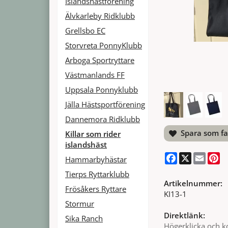
Islandshästförening
Älvkarleby Ridklubb
Grellsbo EC
Storvreta PonnyKlubb
Arboga Sportryttare
Västmanlands FF
Uppsala Ponnyklubb
Jälla Hästsportförening
Dannemora Ridklubb
Spara som fa
Killar som rider
islandshäst
Facebook
X
Email
Pi
Hammarbyhästar
Tierps Ryttarklubb
Artikelnummer:
Frösåkers Ryttare
KI13-1
Stormur
Direktlänk:
Sika Ranch
Högerklicka och k