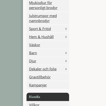
Mjukisdjur för
personligt brodyr
Julstrumpor med
namnbrodyr
Sport & Fritid
Hem & Hushåll
Väskor
Barn
Djur
Dekaler och folie
Gravtillbehör
Kampanjer
Handla
Villkor