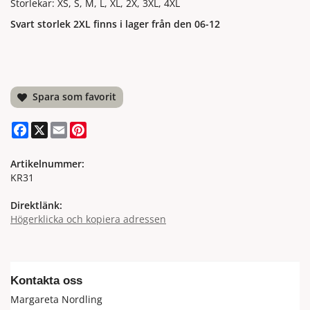
Storlekar: XS, S, M, L, XL, 2X, 3XL, 4XL
Svart storlek 2XL finns i lager från den 06-12
Spara som favorit
Facebook
X
Email
Pinterest
Artikelnummer:
KR31
Direktlänk:
Högerklicka och kopiera adressen
Kontakta oss
Margareta Nordling