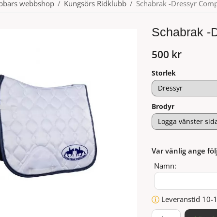
ubbars webbshop
/
Kungsörs Ridklubb
/
Schabrak -Dressyr Comp
Schabrak -D
500 kr
Storlek
Brodyr
Var vänlig ange föl
Namn:
Leveranstid 10-