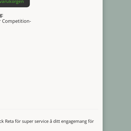
 varukorgen
g:
r Competition-
ck Reta för super service å ditt engagemang för