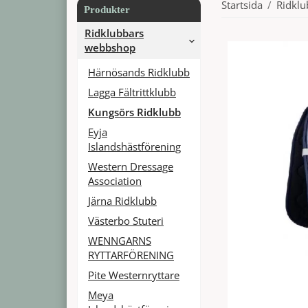
Startsida
/
Ridkl
Produkter
Ridklubbars
webbshop
Härnösands Ridklubb
Lagga Fältrittklubb
Kungsörs Ridklubb
Eyja
Islandshästförening
Western Dressage
Association
Järna Ridklubb
Västerbo Stuteri
WENNGARNS
RYTTARFÖRENING
Pite Westernryttare
Meya