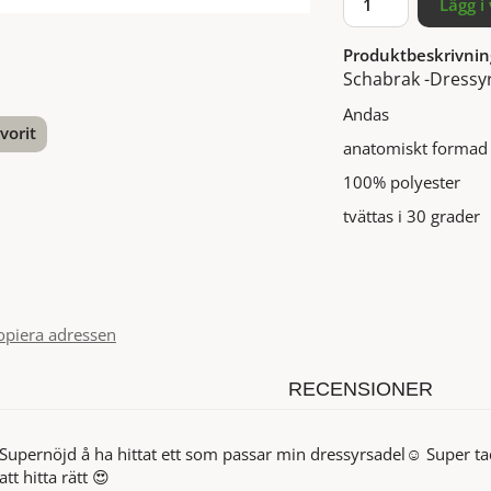
Lägg i
Produktbeskrivnin
Schabrak -Dressy
Andas
vorit
anatomiskt formad
100% polyester
nterest
tvättas i 30 grader
opiera adressen
RECENSIONER
Supernöjd å ha hittat ett som passar min dressyrsadel☺️ Super ta
att hitta rätt 😍