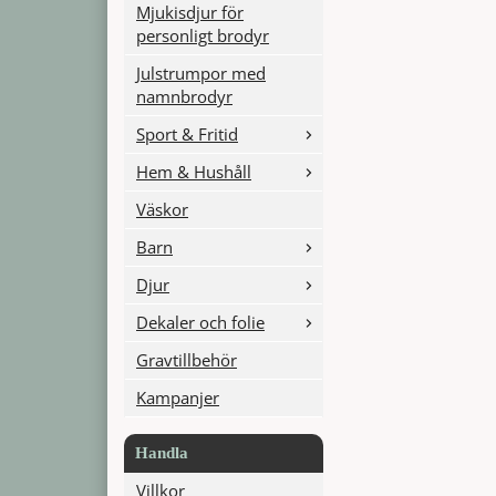
Mjukisdjur för
personligt brodyr
Julstrumpor med
namnbrodyr
Sport & Fritid
Hem & Hushåll
Väskor
Barn
Djur
Dekaler och folie
Gravtillbehör
Kampanjer
Handla
Villkor