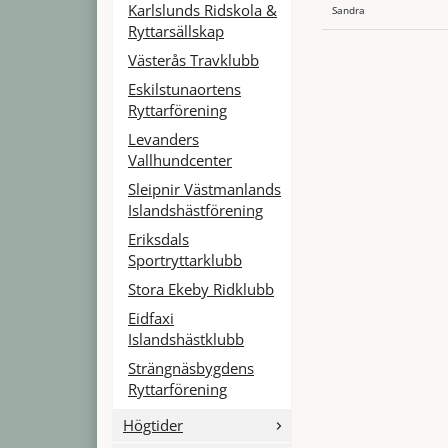
Karlslunds Ridskola &
Sandra
Ryttarsällskap
Västerås Travklubb
Eskilstunaortens
Ryttarförening
Levanders
Vallhundcenter
Sleipnir Västmanlands
Islandshästförening
Eriksdals
Sportryttarklubb
Stora Ekeby Ridklubb
Eidfaxi
Islandshästklubb
Strängnäsbygdens
Ryttarförening
Högtider