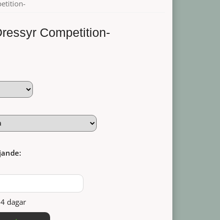
etition-
ressyr Competition-
jande:
14 dagar