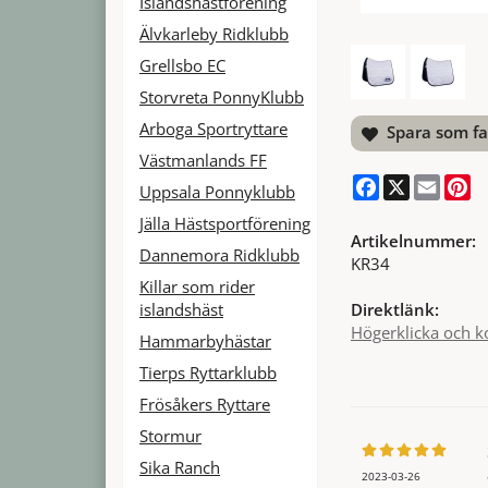
Islandshästförening
Älvkarleby Ridklubb
Grellsbo EC
Storvreta PonnyKlubb
Arboga Sportryttare
Spara som fa
Västmanlands FF
Facebook
X
Email
Pi
Uppsala Ponnyklubb
Jälla Hästsportförening
Artikelnummer:
Dannemora Ridklubb
KR34
Killar som rider
islandshäst
Direktlänk:
Högerklicka och k
Hammarbyhästar
Tierps Ryttarklubb
Frösåkers Ryttare
Stormur
Sika Ranch
2023-03-26