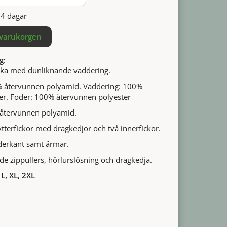
14 dagar
 varukorgen
g:
acka med dunliknande vaddering.
0% återvunnen polyamid. Vaddering: 100%
er. Foder: 100% återvunnen polyester
 återvunnen polyamid.
ytterfickor med dragkedjor och två innerfickor.
nederkant samt ärmar.
e zippullers, hörlurslösning och dragkedja.
 L, XL, 2XL