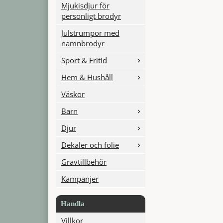
Mjukisdjur för
personligt brodyr
Julstrumpor med
namnbrodyr
Sport & Fritid
Hem & Hushåll
Väskor
Barn
Djur
Dekaler och folie
Gravtillbehör
Kampanjer
Handla
Villkor