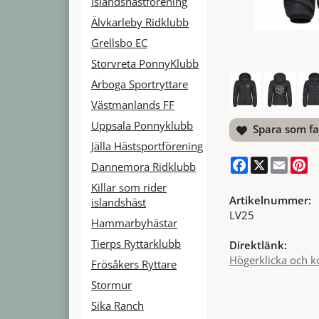
Islandshästförening
Älvkarleby Ridklubb
Grellsbo EC
Storvreta PonnyKlubb
Arboga Sportryttare
Västmanlands FF
Uppsala Ponnyklubb
Spara som fa
Jälla Hästsportförening
Facebook
X
Email
Pi
Dannemora Ridklubb
Killar som rider
Artikelnummer:
islandshäst
LV25
Hammarbyhästar
Tierps Ryttarklubb
Direktlänk:
Högerklicka och k
Frösåkers Ryttare
Stormur
Sika Ranch