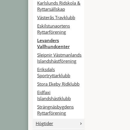
Karlslunds Ridskola &
Ryttarsällskap
Västerås Travklubb
Eskilstunaortens
Ryttarförening
Levanders
Vallhundcenter
Sleipnir Västmanlands
Islandshästförening
Eriksdals
Sportryttarklubb
Stora Ekeby Ridklubb
Eidfaxi
Islandshästklubb
Strängnäsbygdens
Ryttarförening
Högtider