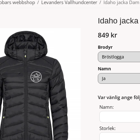
ubbars webbshop
/
Levanders Vallhundcenter
/
Idaho jacka Dam
Idaho jack
849 kr
Brodyr
Namn
Var vänlig ange föl
Namn:
Storlek: