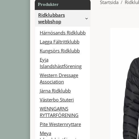
Startsida
/
Ridkl
Produkter
Ridklubbars
webbshop
Härnösands Ridklubb
Lagga Fältrittklubb
Kungsörs Ridklubb
Eyja
Islandshästförening
Western Dressage
Association
Järna Ridklubb
Västerbo Stuteri
WENNGARNS
RYTTARFÖRENING
Pite Westernryttare
Meya