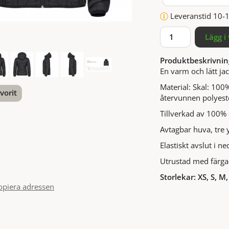
Leveranstid 10-
Lägg i
Produktbeskrivnin
En varm och lätt j
Material: Skal: 10
vorit
återvunnen polyest
Tillverkad av 100%
nterest
Avtagbar huva, tre 
Elastiskt avslut i 
Utrustad med färgad
Storlekar: XS, S, M,
opiera adressen