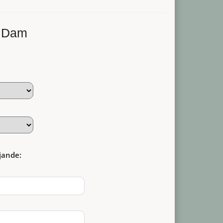
a Dam
jande: