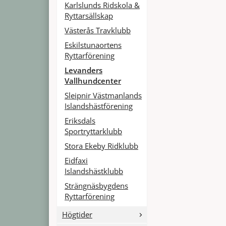
Karlslunds Ridskola &
Ryttarsällskap
Västerås Travklubb
Eskilstunaortens
Ryttarförening
Levanders
Vallhundcenter
Sleipnir Västmanlands
Islandshästförening
Eriksdals
Sportryttarklubb
Stora Ekeby Ridklubb
Eidfaxi
Islandshästklubb
Strängnäsbygdens
Ryttarförening
Högtider