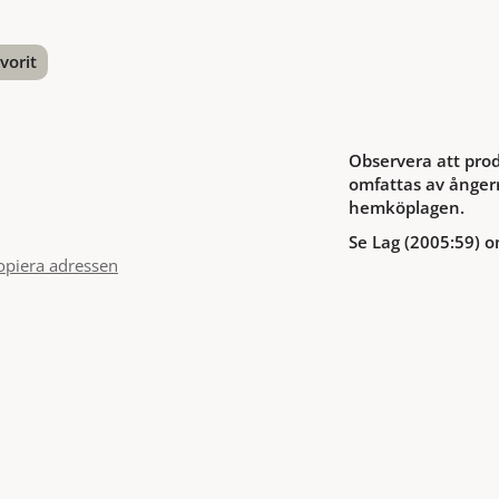
vorit
nterest
Observera att prod
omfattas av ångerr
hemköplagen.
Se Lag (2005:59) o
opiera adressen