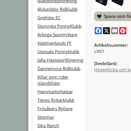
Islandshästförening
Älvkarleby Ridklubb
Spara som fa
Grellsbo EC
Storvreta PonnyKlubb
Facebook
X
Email
Pi
Arboga Sportryttare
Västmanlands FF
Artikelnummer:
LV01
Uppsala Ponnyklubb
Jälla Hästsportförening
Direktlänk:
Dannemora Ridklubb
Högerklicka och k
Killar som rider
islandshäst
Hammarbyhästar
Tierps Ryttarklubb
Frösåkers Ryttare
Stormur
Sika Ranch