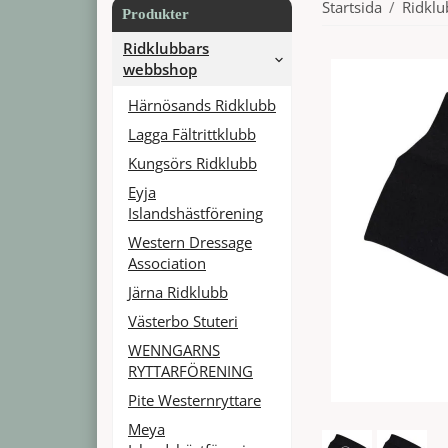
Startsida
/
Ridkl
Produkter
Ridklubbars
webbshop
Härnösands Ridklubb
Lagga Fältrittklubb
Kungsörs Ridklubb
Eyja
Islandshästförening
Western Dressage
Association
Järna Ridklubb
Västerbo Stuteri
WENNGARNS
RYTTARFÖRENING
Pite Westernryttare
Meya