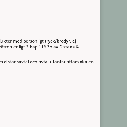
ukter med personligt tryck/brodyr, ej
ätten enligt 2 kap 11§ 3p av Distans &
m distansavtal och avtal utanför affärslokaler.