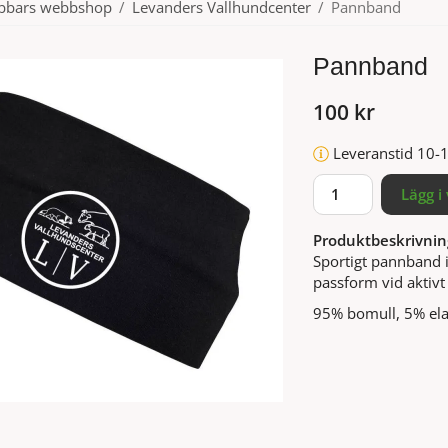
ubbars webbshop
/
Levanders Vallhundcenter
/
Pannband
Pannband
100 kr
Leveranstid 10-
Lägg i
Produktbeskrivnin
Sportigt pannband 
passform vid aktivt
95% bomull, 5% ela