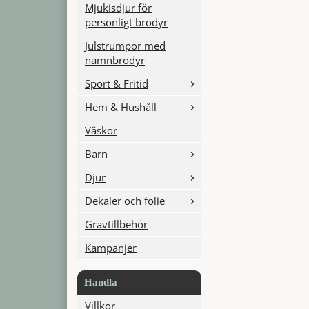
Mjukisdjur för
personligt brodyr
Julstrumpor med
namnbrodyr
Sport & Fritid
Hem & Hushåll
Väskor
Barn
Djur
Dekaler och folie
Gravtillbehör
Kampanjer
Handla
Villkor