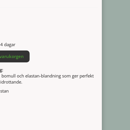
14 dagar
 varukorgen
g:
i bomull och elastan-blandning som ger perfekt
 idrottande.
stan