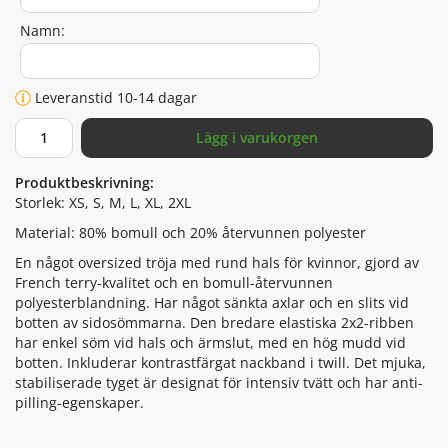
Namn:
Leveranstid 10-14 dagar
Lägg i varukorgen
Produktbeskrivning:
Storlek: XS, S, M, L, XL, 2XL
Material: 80% bomull och 20% återvunnen polyester
En något oversized tröja med rund hals för kvinnor, gjord av
French terry-kvalitet och en bomull-återvunnen
polyesterblandning. Har något sänkta axlar och en slits vid
botten av sidosömmarna. Den bredare elastiska 2x2-ribben
har enkel söm vid hals och ärmslut, med en hög mudd vid
botten. Inkluderar kontrastfärgat nackband i twill. Det mjuka,
stabiliserade tyget är designat för intensiv tvätt och har anti-
pilling-egenskaper.