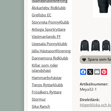
Islandshästförening
Älvkarleby Ridklubb
Grellsbo EC
Storvreta PonnyKlubb
Arboga Sportryttare
Västmanlands FF
Uppsala Ponnyklubb
Jälla Hästsportförening
Dannemora Ridklubb
Spara som fa
Killar som rider
islandshäst
Facebook
X
Email
Pi
Hammarbyhästar
Artikelnummer:
Tierps Ryttarklubb
Meya32-1
Frösåkers Ryttare
Stormur
Direktlänk:
Högerklicka och k
Sika Ranch