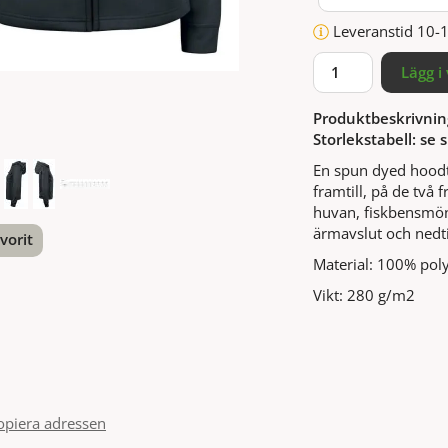
Leveranstid 10-
Lägg i
Produktbeskrivnin
Storlekstabell: se s
En spun dyed hoodt
framtill, på de två 
huvan, fiskbensmön
ärmavslut och nedti
vorit
Material: 100% poly
nterest
Vikt: 280 g/m2
opiera adressen