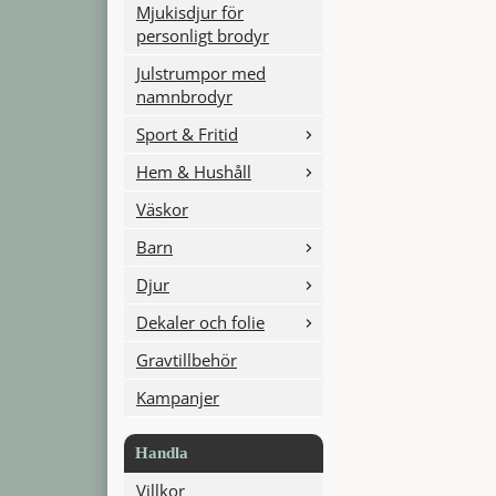
Mjukisdjur för
personligt brodyr
Julstrumpor med
namnbrodyr
Sport & Fritid
Hem & Hushåll
Väskor
Barn
Djur
Dekaler och folie
Gravtillbehör
Kampanjer
Handla
Villkor