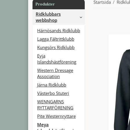
Startsida
/
Ridkl
Produkter
Ridklubbars
webbshop
Härnösands Ridklubb
Lagga Fältrittklubb
Kungsörs Ridklubb
Eyja
Islandshästförening
Western Dressage
Association
Järna Ridklubb
Västerbo Stuteri
WENNGARNS
RYTTARFÖRENING
Pite Westernryttare
Meya