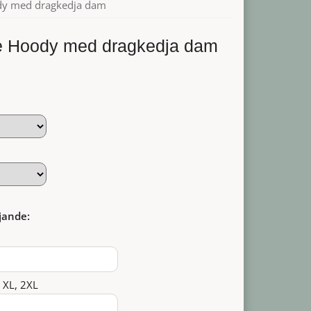
ody med dragkedja dam
ve Hoody med dragkedja dam
jande:
, XL, 2XL