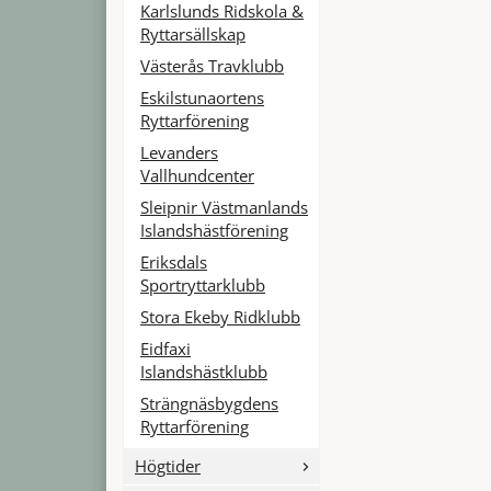
Karlslunds Ridskola &
Ryttarsällskap
Västerås Travklubb
Eskilstunaortens
Ryttarförening
Levanders
Vallhundcenter
Sleipnir Västmanlands
Islandshästförening
Eriksdals
Sportryttarklubb
Stora Ekeby Ridklubb
Eidfaxi
Islandshästklubb
Strängnäsbygdens
Ryttarförening
Högtider