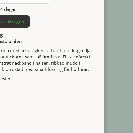
14 dagar
 varukorgen
g:
ista bilden
röja med hel dragkedja. Ton-i-ton dragkedja
frontfickorna samt på ärmficka. Flata snören i
strat nackband i halsen, ribbad mudd i
ll. Utrustad med smart lösning för hörlurar.
ester