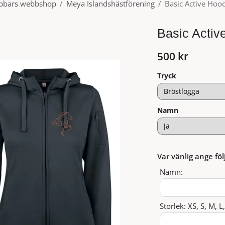
ubbars webbshop
/
Meya Islandshästförening
/
Basic Active Ho
Basic Acti
500 kr
Tryck
Namn
Var vänlig ange föl
Namn:
Storlek: XS, S, M, L