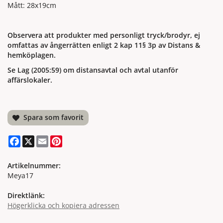
Mått: 28x19cm
Observera att produkter med personligt tryck/brodyr, ej
omfattas av ångerrätten enligt 2 kap 11§ 3p av Distans &
hemköplagen.
Se Lag (2005:59) om distansavtal och avtal utanför
affärslokaler.
Spara som favorit
Facebook
X
Email
Pinterest
Artikelnummer:
Meya17
Direktlänk:
Högerklicka och kopiera adressen