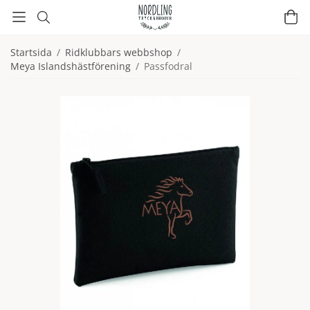
Startsida
/
Ridklubbars webbshop
/
Meya Islandshästförening
/
Passfodral