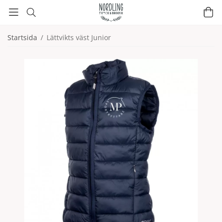
Startsida
/
Lättvikts väst Junior