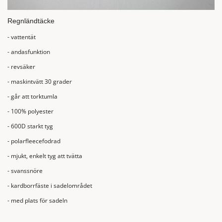
Regnländtäcke
- vattentät
- andasfunktion
- revsäker
- maskintvätt 30 grader
- går att torktumla
- 100% polyester
- 600D starkt tyg
- polarfleecefodrad
- mjukt, enkelt tyg att tvätta
- svanssnöre
- kardborrfäste i sadelområdet
- med plats för sadeln