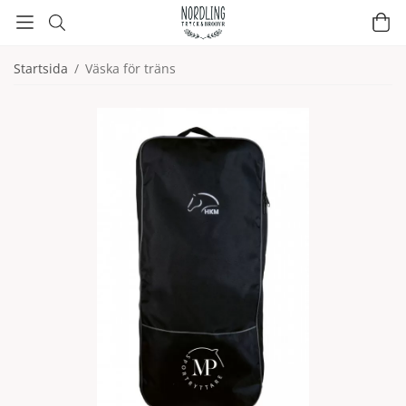
Startsida
/
Väska för träns