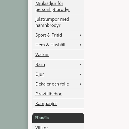
Mjukisdjur för
personligt brodyr
Julstrumpor med
namnbrodyr
Sport & Fritid
Hem & Hushåll
Väskor
Barn
Djur
Dekaler och folie
Gravtillbehör
Kampanjer
Handla
Villkor