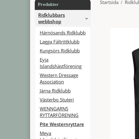
Startsida
/
Ridkl
Produkter
Ridklubbars
webbshop
Härnösands Ridklubb
Lagga Fältrittklubb
Kungsörs Ridklubb
Eyja
Islandshästförening
Western Dressage
Association
Järna Ridklubb
Västerbo Stuteri
WENNGARNS
RYTTARFÖRENING
Pite Westernryttare
Meya