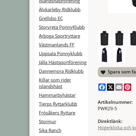
Islandshästförening
Älvkarleby Ridklubb
Grellsbo EC
Storvreta PonnyKlubb
Arboga Sportryttare
Västmanlands FF
Uppsala Ponnyklubb
Jälla Hästsportförening
Dannemora Ridklubb
Spara som fa
Killar som rider
Facebook
X
Email
Pi
islandshäst
Hammarbyhästar
Artikelnummer:
Tierps Ryttarklubb
PWR29-5
Frösåkers Ryttare
Direktlänk:
Stormur
Högerklicka och k
Sika Ranch