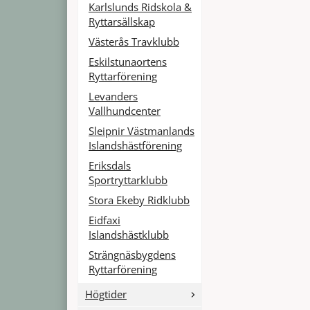
Karlslunds Ridskola &
Ryttarsällskap
Västerås Travklubb
Eskilstunaortens
Ryttarförening
Levanders
Vallhundcenter
Sleipnir Västmanlands
Islandshästförening
Eriksdals
Sportryttarklubb
Stora Ekeby Ridklubb
Eidfaxi
Islandshästklubb
Strängnäsbygdens
Ryttarförening
Högtider