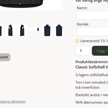
Var vänlig ange föl
Namn:
Storlek:
Leveranstid 10-
Lägg i
vorit
Produktbeskrivnin
Classic Softshell
nterest
3-lagers softshellvä
Ton-i-ton omvänd dr
två innerfickor.
Elastiskt avslut i 
opiera adressen
96% återvunnen po