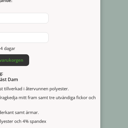
jande:
14 dagar
 varukorgen
g:
 Väst Dam
st tillverkad i återvunnen polyester.
agkedja mitt fram samt tre utvändiga fickor och
nederkant samt ärmar.
lyester och 4% spandex